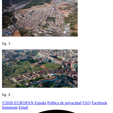
fig.
3
fig.
4
©2026 EUROPAN España
Política de privacidad
FAQ
Facebook
Instagram
Email