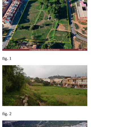
fig.
1
fig.
2