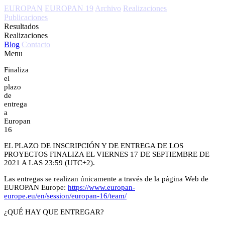
EUROPAN
EUROPAN 19
Archivo
Realizaciones
Publicaciones
Resultados
Realizaciones
Blog
Contacto
Menu
Finaliza
el
plazo
de
entrega
a
Europan
16
EL PLAZO DE INSCRIPCIÓN Y DE ENTREGA DE LOS
PROYECTOS FINALIZA EL VIERNES 17 DE SEPTIEMBRE DE
2021 A LAS 23:59 (UTC+2).
Las entregas se realizan únicamente a través de la página Web de
EUROPAN Europe:
https://www.europan-
europe.eu/en/session/europan-16/team/
¿QUÉ HAY QUE ENTREGAR?