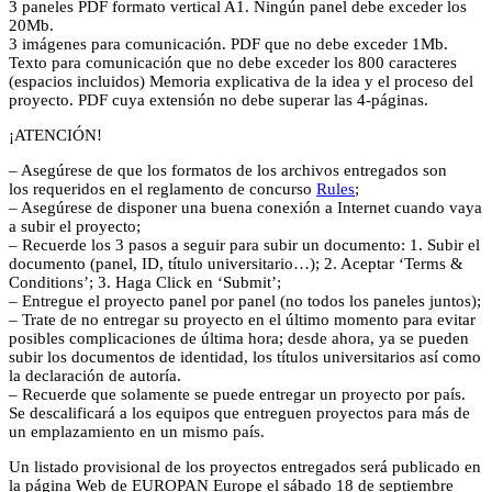
3 paneles PDF formato vertical A1. Ningún panel debe exceder los
20Mb.
3 imágenes para comunicación. PDF que no debe exceder 1Mb.
Texto para comunicación que no debe exceder los 800 caracteres
(espacios incluidos) Memoria explicativa de la idea y el proceso del
proyecto. PDF cuya extensión no debe superar las 4-páginas.
¡ATENCIÓN!
– Asegúrese de que los formatos de los archivos entregados son
los requeridos en el reglamento de concurso
Rules
;
– Asegúrese de disponer una buena conexión a Internet cuando vaya
a subir el proyecto;
– Recuerde los 3 pasos a seguir para subir un documento: 1. Subir el
documento (panel, ID, título universitario…); 2. Aceptar ‘Terms &
Conditions’; 3. Haga Click en ‘Submit’;
– Entregue el proyecto panel por panel (no todos los paneles juntos);
– Trate de no entregar su proyecto en el último momento para evitar
posibles complicaciones de última hora; desde ahora, ya se pueden
subir los documentos de identidad, los títulos universitarios así como
la declaración de autoría.
– Recuerde que solamente se puede entregar un proyecto por país.
Se descalificará a los equipos que entreguen proyectos para más de
un emplazamiento en un mismo país.
Un listado provisional de los proyectos entregados será publicado en
la página Web de EUROPAN Europe el sábado 18 de septiembre