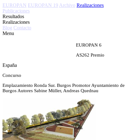
EUROPAN
EUROPAN 19
Archivo
Realizaciones
Publicaciones
Resultados
Realizaciones
Blog
Contacto
Menu
EUROPAN 6
AS262
Premio
España
Concurso
Emplazamiento
Ronda Sur. Burgos
Promotor
Ayuntamiento de
Burgos
Autores
Sabine Müller, Andreas Quednau