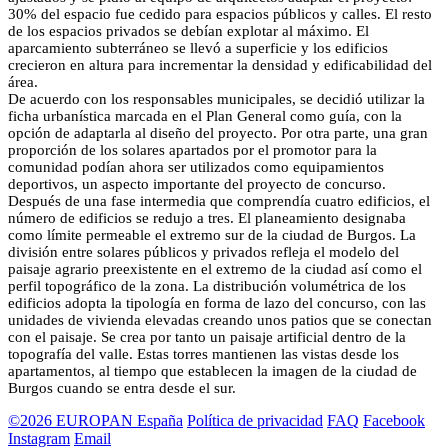
30% del espacio fue cedido para espacios públicos y calles. El resto
de los espacios privados se debían explotar al máximo. El
aparcamiento subterráneo se llevó a superficie y los edificios
crecieron en altura para incrementar la densidad y edificabilidad del
área.
De acuerdo con los responsables municipales, se decidió utilizar la
ficha urbanística marcada en el Plan General como guía, con la
opción de adaptarla al diseño del proyecto. Por otra parte, una gran
proporción de los solares apartados por el promotor para la
comunidad podían ahora ser utilizados como equipamientos
deportivos, un aspecto importante del proyecto de concurso.
Después de una fase intermedia que comprendía cuatro edificios, el
número de edificios se redujo a tres. El planeamiento designaba
como límite permeable el extremo sur de la ciudad de Burgos. La
división entre solares públicos y privados refleja el modelo del
paisaje agrario preexistente en el extremo de la ciudad así como el
perfil topográfico de la zona. La distribución volumétrica de los
edificios adopta la tipología en forma de lazo del concurso, con las
unidades de vivienda elevadas creando unos patios que se conectan
con el paisaje. Se crea por tanto un paisaje artificial dentro de la
topografía del valle. Estas torres mantienen las vistas desde los
apartamentos, al tiempo que establecen la imagen de la ciudad de
Burgos cuando se entra desde el sur.
©2026 EUROPAN España
Política de privacidad
FAQ
Facebook
Instagram
Email