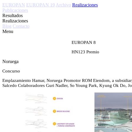
EUROPAN
EUROPAN 19
Archivo
Realizaciones
Publicaciones
Resultados
Realizaciones
Blog
Contacto
Menu
EUROPAN 8
HN123
Premio
Noruega
Concurso
Emplazamiento
Hamar, Noruega
Promotor
ROM Eiendom, a subsidiary 
Salcedo
Colaboradores
Guri Nadler, So Young Park, Kyung Ok Do, Jo