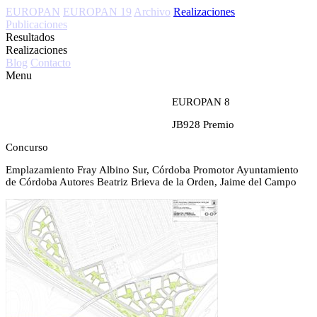
EUROPAN
EUROPAN 19
Archivo
Realizaciones
Publicaciones
Resultados
Realizaciones
Blog
Contacto
Menu
EUROPAN 8
JB928
Premio
Concurso
Emplazamiento
Fray Albino Sur, Córdoba
Promotor
Ayuntamiento
de Córdoba
Autores
Beatriz Brieva de la Orden, Jaime del Campo