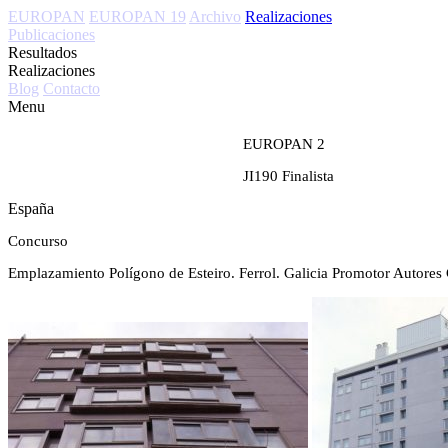
EUROPAN
EUROPAN 19
Archivo
Realizaciones
Publicaciones
Resultados
Realizaciones
Blog
Contacto
Menu
EUROPAN 2
JI190
Finalista
España
Concurso
Emplazamiento
Polígono de Esteiro. Ferrol. Galicia
Promotor
Autores