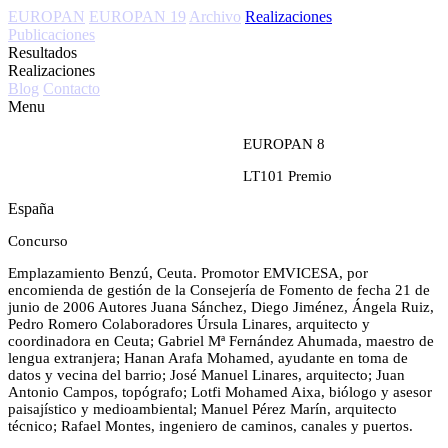
EUROPAN
EUROPAN 19
Archivo
Realizaciones
Publicaciones
Resultados
Realizaciones
Blog
Contacto
Menu
EUROPAN 8
LT101
Premio
España
Concurso
Emplazamiento
Benzú, Ceuta.
Promotor
EMVICESA, por
encomienda de gestión de la Consejería de Fomento de fecha 21 de
junio de 2006
Autores
Juana Sánchez, Diego Jiménez, Ángela Ruiz,
Pedro Romero
Colaboradores
Úrsula Linares, arquitecto y
coordinadora en Ceuta; Gabriel Mª Fernández Ahumada, maestro de
lengua extranjera; Hanan Arafa Mohamed, ayudante en toma de
datos y vecina del barrio; José Manuel Linares, arquitecto; Juan
Antonio Campos, topógrafo; Lotfi Mohamed Aixa, biólogo y asesor
paisajístico y medioambiental; Manuel Pérez Marín, arquitecto
técnico; Rafael Montes, ingeniero de caminos, canales y puertos.