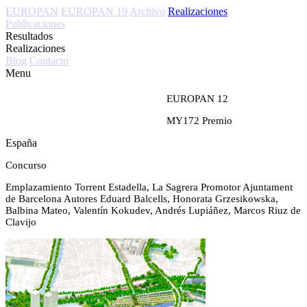
EUROPAN
EUROPAN 19
Archivo
Realizaciones
Publicaciones
Resultados
Realizaciones
Blog
Contacto
Menu
EUROPAN 12
MY172
Premio
España
Concurso
Emplazamiento
Torrent Estadella, La Sagrera
Promotor
Ajuntament
de Barcelona
Autores
Eduard Balcells, Honorata Grzesikowska,
Balbina Mateo, Valentín Kokudev, Andrés Lupiáñez, Marcos Riuz de
Clavijo