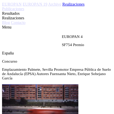
EUROPAN
EUROPAN 19
Archivo
Realizaciones
Publicaciones
Resultados
Realizaciones
Blog
Contacto
Menu
EUROPAN 4
SF754
Premio
España
Concurso
Emplazamiento
Palmete, Sevilla
Promotor
Empresa Pública de Suelo
de Andalucía (EPSA)
Autores
Fuensanta Nieto, Enrique Sobejano
García