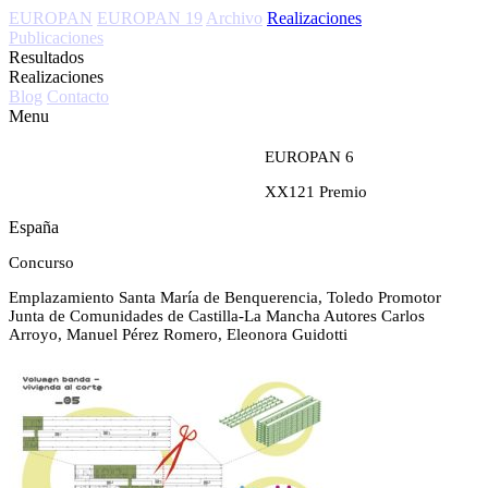
EUROPAN
EUROPAN 19
Archivo
Realizaciones
Publicaciones
Resultados
Realizaciones
Blog
Contacto
Menu
EUROPAN 6
XX121
Premio
España
Concurso
Emplazamiento
Santa María de Benquerencia, Toledo
Promotor
Junta de Comunidades de Castilla-La Mancha
Autores
Carlos
Arroyo, Manuel Pérez Romero, Eleonora Guidotti