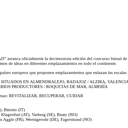
ca oficialmente la decimosexta edición del concurso bienal de i
amen de ideas en diferentes emplazamientos en todo el continente.
aíses europeos que proponen emplazamientos que enlazan las escalas u
 SITUADOS EN ALMENDRALEJO, BADAJOZ / ALZIRA, VALENCIA
RRIOS PRODUCTORES / ROQUETAS DE MAR, ALMERÍA
subtemas: REVITALIZAR, RECUPERAR, CUIDAR
, Bitonto (IT)
), Klagenfurt (AT), Varberg (SE), Risøy (NO)
sis Agglo (FR), Wernigerode (DE), Fagerstrand (NO)