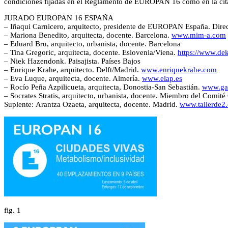
condiciones fijadas en el Reglamento de EUROPAN 16 como en la cita
JURADO EUROPAN 16 ESPAÑA
– Iñaqui Carnicero, arquitecto, presidente de EUROPAN España. Direc
– Mariona Benedito, arquitecta, docente. Barcelona.
www.mim-a.com
– Eduard Bru, arquitecto, urbanista, docente. Barcelona
– Tina Gregoric, arquitecta, docente. Eslovenia/Viena.
https://www.de
– Niek Hazendonk. Paisajista. Países Bajos
– Enrique Krahe, arquitecto. Delft/Madrid.
www.enriquekrahe.com
– Eva Luque, arquitecta, docente. Almería.
www.elap.es
– Rocío Peña Azpilicueta, arquitecta, Donostia-San Sebastián.
www.ga
– Socrates Stratis, arquitecto, urbanista, docente. Miembro del Com
Suplente: Arantza Ozaeta, arquitecta, docente. Madrid.
www.tallerde2
fig.
1