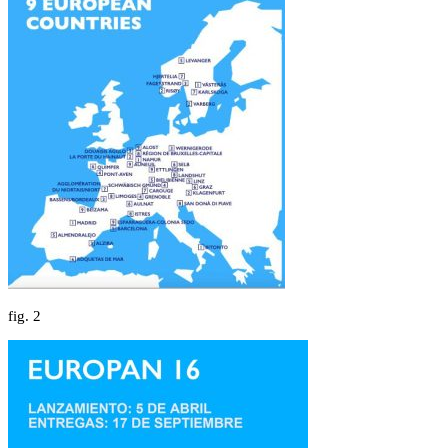
fig.
2