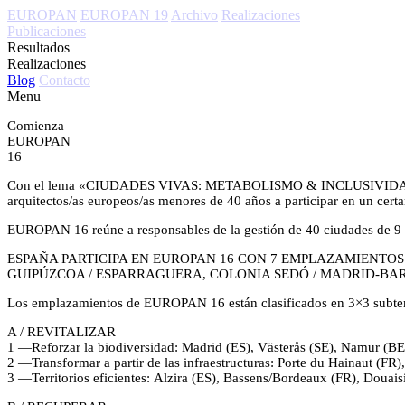
EUROPAN
EUROPAN 19
Archivo
Realizaciones
Publicaciones
Resultados
Realizaciones
Blog
Contacto
Menu
Comienza
EUROPAN
16
Con el lema «CIUDADES VIVAS: METABOLISMO & INCLUSIVIDAD” arran
arquitectos/as europeos/as menores de 40 años a participar en un cert
EUROPAN 16 reúne a responsables de la gestión de 40 ciudades de 9 p
ESPAÑA PARTICIPA EN EUROPAN 16 CON 7 EMPLAZAMIENTOS
GUIPÚZCOA / ESPARRAGUERA, COLONIA SEDÓ / MADRID-BA
Los emplazamientos de EUROPAN 16 están clasificados en 3×3 
A / REVITALIZAR
1 —Reforzar la biodiversidad: Madrid (ES), Västerås (SE), Namur (BE)
2 —Transformar a partir de las infraestructuras: Porte du Hainaut (FR
3 —Territorios eficientes: Alzira (ES), Bassens/Bordeaux (FR), Douai