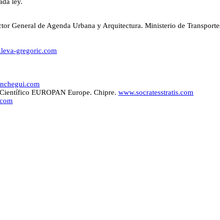
da ley.
tor General de Agenda Urbana y Arquitectura. Ministerio de Transport
kleva-gregoric.com
nchegui.com
ité Científico EUROPAN Europe. Chipre.
www.socratesstratis.com
.com