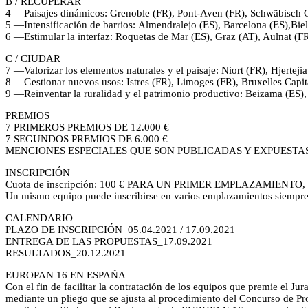
B / RECUPERAR
4 —Paisajes dinámicos: Grenoble (FR), Pont-Aven (FR), Schwäbisch
5 —Intensificación de barrios: Almendralejo (ES), Barcelona (ES),Bi
6 —Estimular la interfaz: Roquetas de Mar (ES), Graz (AT), Aulnat (F
C / CIUDAR
7 —Valorizar los elementos naturales y el paisaje: Niort (FR), Hjerte
8 —Gestionar nuevos usos: Istres (FR), Limoges (FR), Bruxelles Capi
9 —Reinventar la ruralidad y el patrimonio productivo: Beizama (ES),
PREMIOS
7 PRIMEROS PREMIOS DE 12.000 €
7 SEGUNDOS PREMIOS DE 6.000 €
MENCIONES ESPECIALES QUE SON PUBLICADAS Y EXPUESTA
INSCRIPCIÓN
Cuota de inscripción: 100 € PARA UN PRIMER EMPLAZAMIENTO,
Un mismo equipo puede inscribirse en varios emplazamientos siempre 
CALENDARIO
PLAZO DE INSCRIPCIÓN_05.04.2021 / 17.09.2021
ENTREGA DE LAS PROPUESTAS_17.09.2021
RESULTADOS_20.12.2021
EUROPAN 16 EN ESPAÑA
Con el fin de facilitar la contratación de los equipos que premie e
mediante un pliego que se ajusta al procedimiento del Concurso de Pro