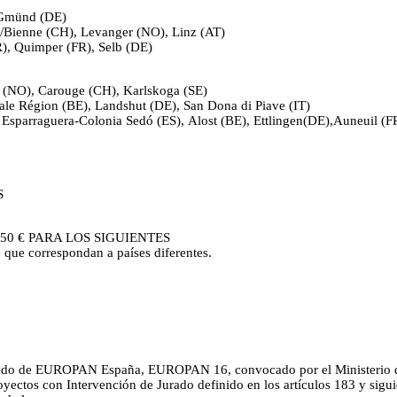
 Gmünd (DE)
el/Bienne (CH), Levanger (NO), Linz (AT)
R), Quimper (FR), Selb (DE)
jia (NO), Carouge (CH), Karlskoga (SE)
tale Région (BE), Landshut (DE), San Dona di Piave (IT)
 Esparraguera-Colonia Sedó (ES), Alost (BE), Ettlingen(DE),Auneuil (F
S
 50 € PARA LOS SIGUIENTES
que correspondan a países diferentes.
l Jurado de EUROPAN España, EUROPAN 16, convocado por el Ministerio 
yectos con Intervención de Jurado definido en los artículos 183 y sigui