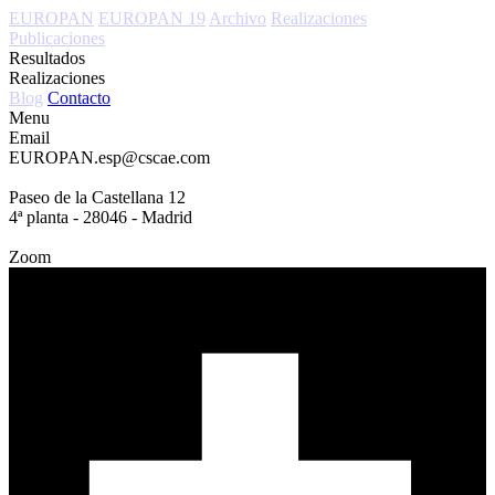
EUROPAN
EUROPAN 19
Archivo
Realizaciones
Publicaciones
Resultados
Realizaciones
Blog
Contacto
Menu
Email
EUROPAN.esp@cscae.com
Paseo de la Castellana 12
4ª planta - 28046 - Madrid
Zoom