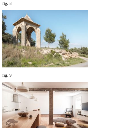
fig.
8
fig.
9