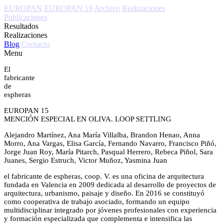
EUROPAN
EUROPAN 19
Archivo
Realizaciones
Publicaciones
Resultados
Realizaciones
Blog
Contacto
Menu
El
fabricante
de
espheras
EUROPAN 15
MENCIÓN ESPECIAL EN OLIVA. LOOP SETTLING
Alejandro Martínez, Ana María Villalba, Brandon Henao, Anna
Morro, Ana Vargas, Elisa García, Fernando Navarro, Francisco Piñó,
Jorge Juan Roy, María Pitarch, Pasqual Herrero, Rebeca Piñol, Sara
Juanes, Sergio Estruch, Victor Muñoz, Yasmina Juan
el fabricante de espheras, coop. V. es una oficina de arquitectura
fundada en Valencia en 2009 dedicada al desarrollo de proyectos de
arquitectura, urbanismo, paisaje y diseño. En 2016 se constituyó
como cooperativa de trabajo asociado, formando un equipo
multidisciplinar integrado por jóvenes profesionales con experiencia
y formación especializada que complementa e intensifica las