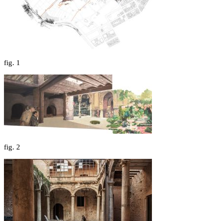
fig.
1
fig.
2