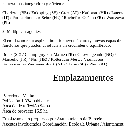
manera más integradora y eficiente.
Charleroi (BE) / Enköping (SE) / Graz (AT) / Karlovac (HR) / Laterza
(IT) / Port Jerôme-sur-Seine (FR) / Rochefort Océan (FR) / Warszawa
(PL)
2. Multiplicar agentes
El emplazamiento aspira a incluir nuevos factores, nuevas capas de
funciones que pueden conducir a un crecimiento equilibrado.
Boras (SE) / Champigny-sur-Marne (FR) / Guovdageaniu (NO) /
Marseille (FR) / Nin (HR) / Rotterdam Merwe-Vierhavens
Keilekwartier Vierhavensblok (NL) / Täby (SE) / Weiz (AT)
Emplazamientos
Barcelona. Vallbona
Población
1.334 habitantes
Área de de reflexión
94 ha
Área de proyecto
16.5 ha
Emplazamiento propuesto por
Ayuntamiento de Barcelona
Agentes involucrados
Coordinación: Ecología Urbana / Ajuntament