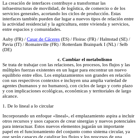
La creación de interfaces contribuye a transformar las
infraestructuras de movilidad, de logística, de comercio o de los
servicios generales, acortando los ciclos de producción. Estas
interfaces también pueden dar lugar a nuevos tipos de relación entre
la actividad residencial y la agricultura, entre vivienda y servicios,
entre espacios y comunidades.
Auby (FR) /
Casar de Cáceres
(ES) / Floirac (FR) / Halmstad (SE) /
Pavia (IT) / Romainville (FR) / Rotterdam Brainpark I (NL) / Selb
(DE)
c. Cambiar el metabolismo
Se trata de trabajar con las relaciones, los procesos, los flujos y las
múltiples fuerzas existentes en un lugar para encontrar un nuevo
equilibrio entre ellos. Los emplazamientos son grandes en relación
con sus respectivos contextos e incluyen una amplia variedad de
agentes (humanos y no humanos), con ciclos de largo y corto plazo
y con implicaciones ecológicas, económicas y territoriales de largo
alcance.
1. De lo lineal a lo circular
Incorporando un enfoque «lineal», el emplazamiento aspira a incluir
otros recursos y usos capaces de crear sinergias y nuevos potenciales
para interactuar. Estos nuevos elementos jugarán un importante
papel en el funcionamiento del conjunto como sistema circular, ya
que serán capaces de catalizar los flujos y los procesos de una