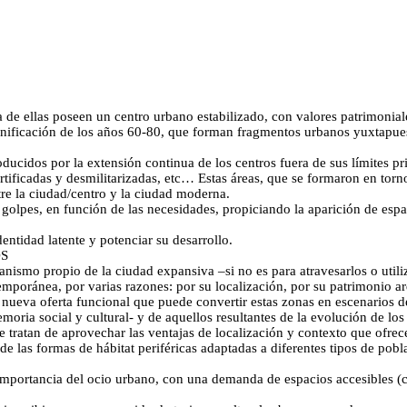
de ellas poseen un centro urbano estabilizado, con valores patrimoniale
onificación de los años 60-80, que forman fragmentos urbanos yuxtapuest
ducidos por la extensión continua de los centros fuera de sus límites p
ortificadas y desmilitarizadas, etc… Estas áreas, que se formaron en tor
tre la ciudad/centro y la ciudad moderna.
a golpes, en función de las necesidades, propiciando la aparición de espa
entidad latente y potenciar su desarrollo.
OS
rbanismo propio de la ciudad expansiva –si no es para atravesarlos o util
mporánea, por varias razones: por su localización, por su patrimonio arq
la nueva oferta funcional que puede convertir estas zonas en escenarios 
moria social y cultural- y de aquellos resultantes de la evolución de lo
 tratan de aprovechar las ventajas de localización y contexto que ofrece
 las formas de hábitat periféricas adaptadas a diferentes tipos de pobl
 importancia del ocio urbano, con una demanda de espacios accesibles (ci