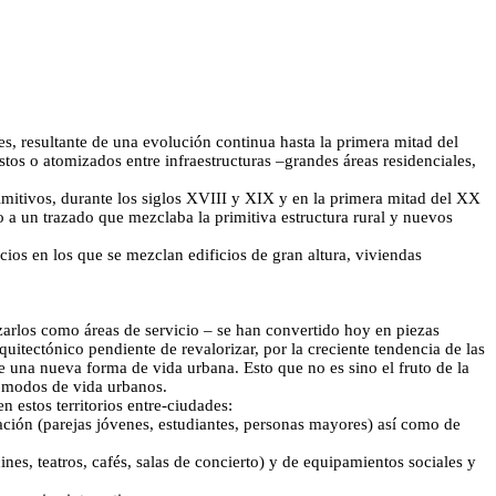
s, resultante de una evolución continua hasta la primera mitad del
os o atomizados entre infraestructuras –grandes áreas residenciales,
rimitivos, durante los siglos XVIII y XIX y en la primera mitad del XX
no a un trazado que mezclaba la primitiva estructura rural y nuevos
cios en los que se mezclan edificios de gran altura, viviendas
izarlos como áreas de servicio – se han convertido hoy en piezas
uitectónico pendiente de revalorizar, por la creciente tendencia de las
de una nueva forma de vida urbana. Esto que no es sino el fruto de la
s modos de vida urbanos.
n estos territorios entre-ciudades:
ación (parejas jóvenes, estudiantes, personas mayores) así como de
nes, teatros, cafés, salas de concierto) y de equipamientos sociales y