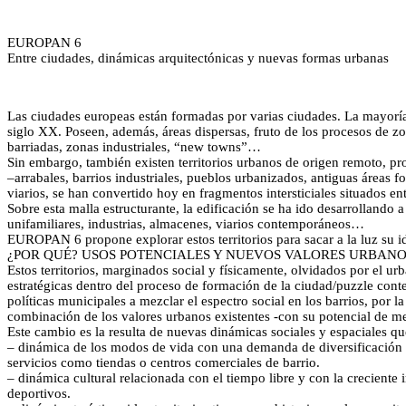
EUROPAN 6
Entre ciudades, dinámicas arquitectónicas y nuevas formas urbanas
Las ciudades europeas están formadas por varias ciudades. La mayoría 
siglo XX. Poseen, además, áreas dispersas, fruto de los procesos de z
barriadas, zonas industriales, “new towns”…
Sin embargo, también existen territorios urbanos de origen remoto, pro
–arrabales, barrios industriales, pueblos urbanizados, antiguas áreas f
viarios, se han convertido hoy en fragmentos intersticiales situados en
Sobre esta malla estructurante, la edificación se ha ido desarrollando 
unifamiliares, industrias, almacenes, viarios contemporáneos…
EUROPAN 6 propone explorar estos territorios para sacar a la luz su id
¿POR QUÉ? USOS POTENCIALES Y NUEVOS VALORES URBAN
Estos territorios, marginados social y físicamente, olvidados por el u
estratégicas dentro del proceso de formación de la ciudad/puzzle conte
políticas municipales a mezclar el espectro social en los barrios, por 
combinación de los valores urbanos existentes -con su potencial de me
Este cambio es la resulta de nuevas dinámicas sociales y espaciales que
– dinámica de los modos de vida con una demanda de diversificación de
servicios como tiendas o centros comerciales de barrio.
– dinámica cultural relacionada con el tiempo libre y con la creciente
deportivos.