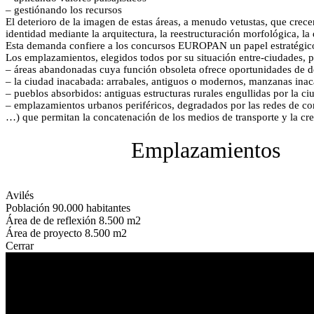
– gestiónando los recursos
El deterioro de la imagen de estas áreas, a menudo vetustas, que crecen
identidad mediante la arquitectura, la reestructuración morfológica, la
Esta demanda confiere a los concursos EUROPAN un papel estratégic
Los emplazamientos, elegidos todos por su situación entre-ciudades, pu
– áreas abandonadas cuya función obsoleta ofrece oportunidades de d
– la ciudad inacabada: arrabales, antiguos o modernos, manzanas inaca
– pueblos absorbidos: antiguas estructuras rurales engullidas por la ci
– emplazamientos urbanos periféricos, degradados por las redes de c
…) que permitan la concatenación de los medios de transporte y la cr
Emplazamientos
Avilés
Población
90.000 habitantes
Área de de reflexión
8.500 m2
Área de proyecto
8.500 m2
Cerrar