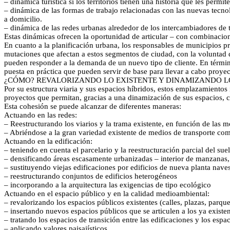
– dinámica turística si los territorios tienen una historia que les permi
– dinámica de las formas de trabajo relacionadas con las nuevas tecnol
a domicilio.
– dinámica de las redes urbanas alrededor de los intercambiadores de
Estas dinámicas ofrecen la oportunidad de articular – con combinacio
En cuanto a la planificación urbana, los responsables de municipios pr
mutaciones que afectan a estos segmentos de ciudad, con la voluntad 
pueden responder a la demanda de un nuevo tipo de cliente. En términ
puesta en práctica que pueden servir de base para llevar a cabo proye
¿CÓMO? REVALORIZANDO LO EXISTENTE Y DINAMIZANDO L
Por su estructura viaria y sus espacios híbridos, estos emplazamientos
proyectos que permitan, gracias a una dinamización de sus espacios, c
Esta cohesión se puede alcanzar de diferentes maneras:
Actuando en las redes:
– Reestructurando los viarios y la trama existente, en función de la
– Abriéndose a la gran variedad existente de medios de transporte comp
Actuando en la edificación:
– teniendo en cuenta el parcelario y la reestructuración parcial del s
– densificando áreas escasamente urbanizadas – interior de manzanas,
– sustituyendo viejas edificaciones por edificios de nueva planta naves
– reestructurando conjuntos de edificios heterogéneos
– incorporando a la arquitectura las exigencias de tipo ecológico
Actuando en el espacio público y en la calidad medioambiental:
– revalorizando los espacios públicos existentes (calles, plazas, parque
– insertando nuevos espacios públicos que se articulen a los ya existe
– tratando los espacios de transición entre las edificaciones y los espa
– aplicando valores paisajísticos