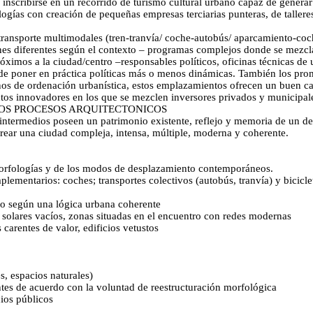
te inscribirse en un recorrido de turismo cultural urbano capaz de generar
ogías con creación de pequeñas empresas terciarias punteras, de talleres
 transporte multimodales (tren-tranvía/ coche-autobús/ aparcamiento-co
nes diferentes según el contexto – programas complejos donde se mezclan
óximos a la ciudad/centro –responsables políticos, oficinas técnicas de
de poner en práctica políticas más o menos dinámicas. También los prom
os de ordenación urbanística, estos emplazamientos ofrecen un buen ca
ctos innovadores en los que se mezclen inversores privados y municipale
OS PROCESOS ARQUITECTONICOS
 intermedios poseen un patrimonio existente, reflejo y memoria de un des
rear una ciudad compleja, intensa, múltiple, moderna y coherente.
s morfologías y de los modos de desplazamiento contemporáneos.
lementarios: coches; transportes colectivos (autobús, tranvía) y bicicle
uelo según una lógica urbana coherente
 solares vacíos, zonas situadas en el encuentro con redes modernas
 carentes de valor, edificios vetustos
s, espacios naturales)
ntes de acuerdo con la voluntad de reestructuración morfológica
cios públicos