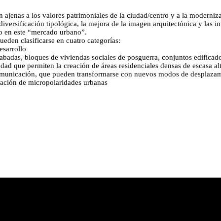
 ajenas a los valores patrimoniales de la ciudad/centro y a la moderniza
 diversificación tipológica, la mejora de la imagen arquitectónica y las 
o en este “mercado urbano”.
eden clasificarse en cuatro categorías:
esarrollo
badas, bloques de viviendas sociales de posguerra, conjuntos edificado
udad que permiten la creación de áreas residenciales densas de escasa al
omunicación, que pueden transformarse con nuevos modos de desplazamie
eación de micropolaridades urbanas