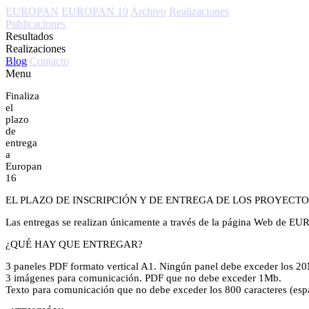
EUROPAN
EUROPAN 19
Archivo
Realizaciones
Publicaciones
Resultados
Realizaciones
Blog
Contacto
Menu
Finaliza
el
plazo
de
entrega
a
Europan
16
EL PLAZO DE INSCRIPCIÓN Y DE ENTREGA DE LOS PROYECTOS 
Las entregas se realizan únicamente a través de la página Web de 
¿QUÉ HAY QUE ENTREGAR?
3 paneles PDF formato vertical A1. Ningún panel debe exceder los 2
3 imágenes para comunicación. PDF que no debe exceder 1Mb.
Texto para comunicación que no debe exceder los 800 caracteres (espa