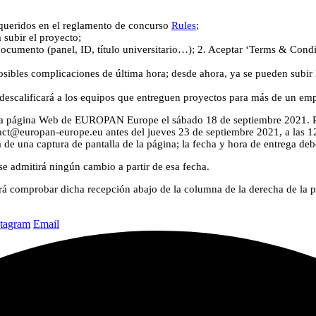
equeridos en el reglamento de concurso
Rules
;
subir el proyecto;
documento (panel, ID, título universitario…); 2. Aceptar ‘Terms & Condi
sibles complicaciones de última hora; desde ahora, ya se pueden subir l
 descalificará a los equipos que entreguen proyectos para más de un e
n la página Web de EUROPAN Europe el sábado 18 de septiembre 2021. Po
ct@europan-europe.eu antes del jueves 23 de septiembre 2021, a las 
 una captura de pantalla de la página; la fecha y hora de entrega deb
se admitirá ningún cambio a partir de esa fecha.
drá comprobar dicha recepción abajo de la columna de la derecha de la 
stagram
Email