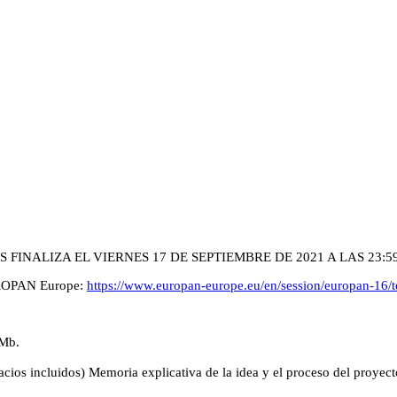
FINALIZA EL VIERNES 17 DE SEPTIEMBRE DE 2021 A LAS 23:59
EUROPAN Europe:
https://www.europan-europe.eu/en/session/europan-16/
0Mb.
cios incluidos) Memoria explicativa de la idea y el proceso del proyec