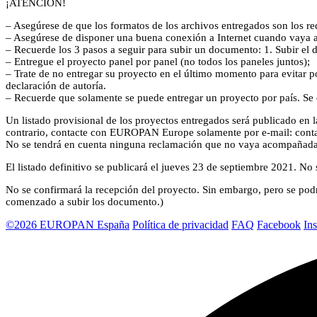
¡ATENCIÓN!
– Asegúrese de que los formatos de los archivos entregados son los r
– Asegúrese de disponer una buena conexión a Internet cuando vaya a 
– Recuerde los 3 pasos a seguir para subir un documento: 1. Subir el 
– Entregue el proyecto panel por panel (no todos los paneles juntos);
– Trate de no entregar su proyecto en el último momento para evitar po
declaración de autoría.
– Recuerde que solamente se puede entregar un proyecto por país. Se
Un listado provisional de los proyectos entregados será publicado e
contrario, contacte con EUROPAN Europe solamente por e-mail: conta
No se tendrá en cuenta ninguna reclamación que no vaya acompañada de
El listado definitivo se publicará el jueves 23 de septiembre 2021. No 
No se confirmará la recepción del proyecto. Sin embargo, pero se po
comenzado a subir los documento.)
©2026 EUROPAN España
Política de privacidad
FAQ
Facebook
In