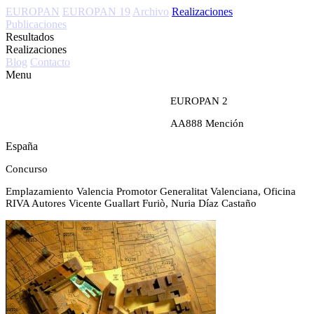
EUROPAN
EUROPAN 19
Archivo
Realizaciones
Publicaciones
Resultados
Realizaciones
Blog
Contacto
Menu
EUROPAN 2
AA888
Mención
España
Concurso
Emplazamiento
Valencia
Promotor
Generalitat Valenciana, Oficina
RIVA
Autores
Vicente Guallart Furiò, Nuria Díaz Castaño