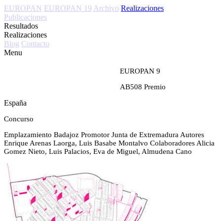
EUROPAN
EUROPAN 19
Archivo
Realizaciones
Publicaciones
Resultados
Realizaciones
Blog
Contacto
Menu
EUROPAN 9
AB508
Premio
España
Concurso
Emplazamiento
Badajoz
Promotor
Junta de Extremadura
Autores
Enrique Arenas Laorga, Luis Basabe Montalvo
Colaboradores
Alicia
Gomez Nieto, Luis Palacios, Eva de Miguel, Almudena Cano