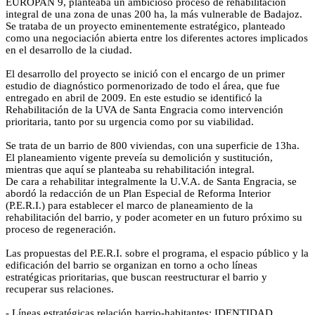
EUROPAN 9, planteaba un ambicioso proceso de rehabilitación
integral de una zona de unas 200 ha, la más vulnerable de Badajoz.
Se trataba de un proyecto eminentemente estratégico, planteado
como una negociación abierta entre los diferentes actores implicados
en el desarrollo de la ciudad.
El desarrollo del proyecto se inició con el encargo de un primer
estudio de diagnóstico pormenorizado de todo el área, que fue
entregado en abril de 2009. En este estudio se identificó la
Rehabilitación de la UVA de Santa Engracia como intervención
prioritaria, tanto por su urgencia como por su viabilidad.
Se trata de un barrio de 800 viviendas, con una superficie de 13ha.
El planeamiento vigente preveía su demolición y sustitución,
mientras que aquí se planteaba su rehabilitación integral.
De cara a rehabilitar integralmente la U.V.A. de Santa Engracia, se
abordó la redacción de un Plan Especial de Reforma Interior
(P.E.R.I.) para establecer el marco de planeamiento de la
rehabilitación del barrio, y poder acometer en un futuro próximo su
proceso de regeneración.
Las propuestas del P.E.R.I. sobre el programa, el espacio público y la
edificación del barrio se organizan en torno a ocho líneas
estratégicas prioritarias, que buscan reestructurar el barrio y
recuperar sus relaciones.
- Líneas estratégicas relación barrio-habitantes: IDENTIDAD,