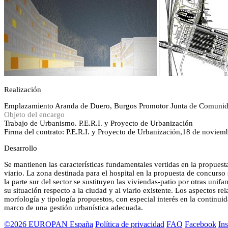
Realización
Emplazamiento
Aranda de Duero, Burgos
Promotor
Junta de Comunid
Objeto del encargo
Trabajo de Urbanismo. P.E.R.I. y Proyecto de Urbanización
Firma del contrato: P.E.R.I. y Proyecto de Urbanización,18 de noviem
Desarrollo
Se mantienen las características fundamentales vertidas en la propue
viario. La zona destinada para el hospital en la propuesta de concurso
la parte sur del sector se sustituyen las viviendas-patio por otras uni
su situación respecto a la ciudad y al viario existente. Los aspectos re
morfología y tipología propuestos, con especial interés en la continuid
marco de una gestión urbanística adecuada.
©2026 EUROPAN España
Política de privacidad
FAQ
Facebook
In