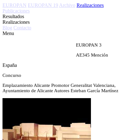
EUROPAN
EUROPAN 19
Archivo
Realizaciones
Publicaciones
Resultados
Realizaciones
Blog
Contacto
Menu
EUROPAN 3
AE345
Mención
España
Concurso
Emplazamiento
Alicante
Promotor
Generalitat Valenciana,
Ayuntamiento de Alicante
Autores
Esteban García Martínez