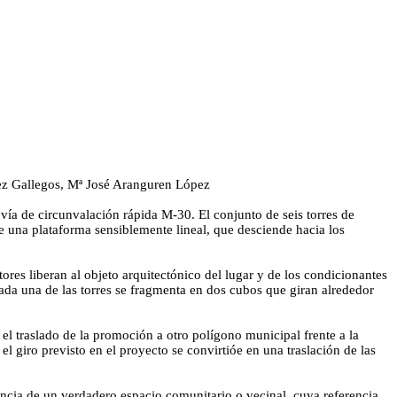
ez Gallegos, Mª José Aranguren López
 vía de circunvalación rápida M-30. El conjunto de seis torres de
e una plataforma sensiblemente lineal, que desciende hacia los
tores liberan al objeto arquitectónico del lugar y de los condicionantes
cada una de las torres se fragmenta en dos cubos que giran alrededor
 el traslado de la promoción a otro polígono municipal frente a la
l giro previsto en el proyecto se convirtióe en una traslación de las
encia de un verdadero espacio comunitario o vecinal, cuya referencia