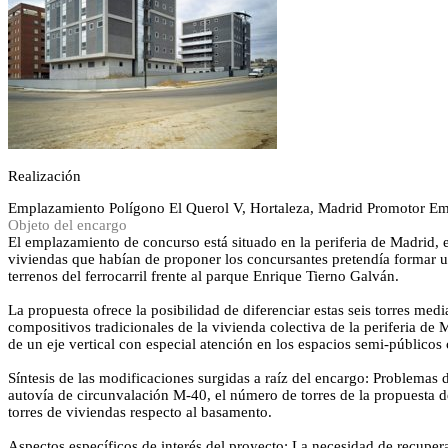
Realización
Emplazamiento
Polígono El Querol V, Hortaleza, Madrid
Promotor
Em
Objeto del encargo
El emplazamiento de concurso está situado en la periferia de Madrid, en
viviendas que habían de proponer los concursantes pretendía formar un
terrenos del ferrocarril frente al parque Enrique Tierno Galván.
La propuesta ofrece la posibilidad de diferenciar estas seis torres med
compositivos tradicionales de la vivienda colectiva de la periferia de
de un eje vertical con especial atención en los espacios semi-públicos
Síntesis de las modificaciones surgidas a raíz del encargo: Problemas d
autovía de circunvalación M-40, el número de torres de la propuesta de
torres de viviendas respecto al basamento.
Aspectos específicos de interés del proyecto: La necesidad de recuper