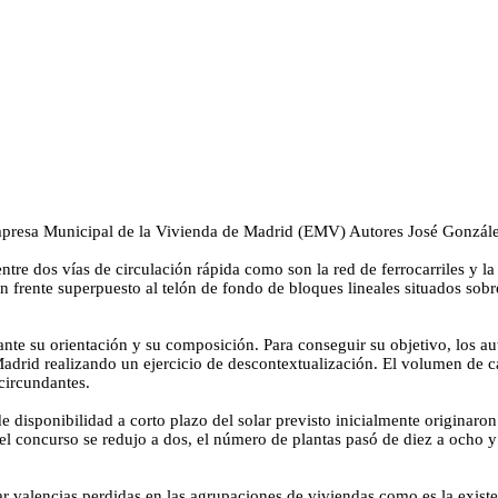
presa Municipal de la Vivienda de Madrid (EMV)
Autores
José Gonzál
tre dos vías de circulación rápida como son la red de ferrocarriles y la
 frente superpuesto al telón de fondo de bloques lineales situados sobr
iante su orientación y su composición. Para conseguir su objetivo, los au
 Madrid realizando un ejercicio de descontextualización. El volumen de 
 circundantes.
e disponibilidad a corto plazo del solar previsto inicialmente originaron
l concurso se redujo a dos, el número de plantas pasó de diez a ocho y e
ar valencias perdidas en las agrupaciones de viviendas como es la exist