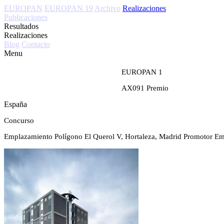
EUROPAN
EUROPAN 19
Archivo
Realizaciones
Publicaciones
Resultados
Realizaciones
Blog
Contacto
Menu
EUROPAN 1
AX091
Premio
España
Concurso
Emplazamiento
Polígono El Querol V, Hortaleza, Madrid
Promotor
Em