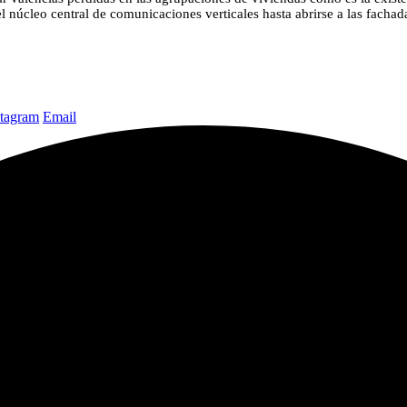
del núcleo central de comunicaciones verticales hasta abrirse a las fach
stagram
Email