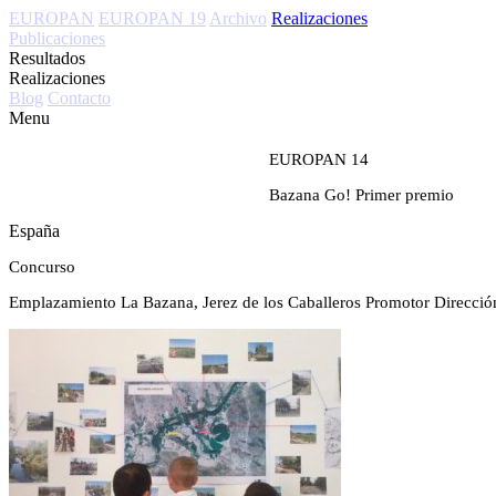
EUROPAN
EUROPAN 19
Archivo
Realizaciones
Publicaciones
Resultados
Realizaciones
Blog
Contacto
Menu
EUROPAN 14
Bazana Go!
Primer premio
España
Concurso
Emplazamiento
La Bazana, Jerez de los Caballeros
Promotor
Direcció