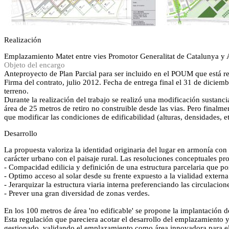
Realización
Emplazamiento
Matet entre vies
Promotor
Generalitat de Catalunya y
Objeto del encargo
Anteproyecto de Plan Parcial para ser incluido en el POUM que está 
Firma del contrato, julio 2012. Fecha de entrega final el 31 de diciem
terreno.
Durante la realización del trabajo se realizó una modificación sustanci
área de 25 metros de retiro no construible desde las vias. Pero finalme
que modificar las condiciones de edificabilidad (alturas, densidades, e
Desarrollo
La propuesta valoriza la identidad originaria del lugar en armonía con 
carácter urbano con el paisaje rural. Las resoluciones conceptuales pr
- Compacidad edilicia y definición de una estructura parcelaria que posi
- Optimo acceso al solar desde su frente expuesto a la vialidad externa
- Jerarquizar la estructura viaria interna preferenciando las circulacion
- Prever una gran diversidad de zonas verdes.
En los 100 metros de área 'no edificable' se propone la implantación d
Esta regulación que pareciera acotar el desarrollo del emplazamiento y
gestionado, validando el emplazamiento como área innovadora para e