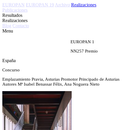
EUROPAN
EUROPAN 19
Archivo
Realizaciones
Publicaciones
Resultados
Realizaciones
Blog
Contacto
Menu
EUROPAN 1
NN257
Premio
España
Concurso
Emplazamiento
Pravia, Asturias
Promotor
Principado de Asturias
Autores
Mª Isabel Benassar Félix, Ana Noguera Nieto