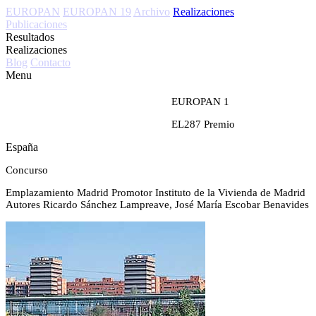
EUROPAN
EUROPAN 19
Archivo
Realizaciones
Publicaciones
Resultados
Realizaciones
Blog
Contacto
Menu
EUROPAN 1
EL287
Premio
España
Concurso
Emplazamiento
Madrid
Promotor
Instituto de la Vivienda de Madrid
Autores
Ricardo Sánchez Lampreave, José María Escobar Benavides