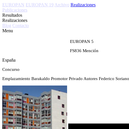
EUROPAN
EUROPAN 19
Archivo
Realizaciones
Publicaciones
Resultados
Realizaciones
Blog
Contacto
Menu
EUROPAN 5
FS836
Mención
España
Concurso
Emplazamiento
Barakaldo
Promotor
Privado
Autores
Federico Soriano