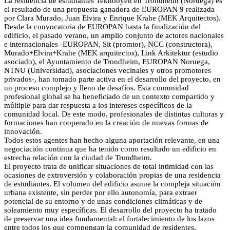
La residencia de estudiantes Teknobyen en Trondheim (Noruega) es
el resultado de una propuesta ganadora de EUROPAN 9 realizada
por Clara Murado, Juan Elvira y Enrique Krahe (MEK Arquitectos).
Desde la convocatoria de EUROPAN hasta la finalización del
edificio, el pasado verano, un amplio conjunto de actores nacionales
e internacionales -EUROPAN, Sit (promtor), NCC (constructora),
Murado+Elvira+Krahe (MEK arquitectos), Link Arkitektur (estudio
asociado), el Ayuntamiento de Trondheim, EUROPAN Noruega,
NTNU (Universidad), asociaciones vecinales y otros promotores
privados-, han tomado parte activa en el desarrollo del proyecto, en
un proceso complejo y lleno de desafíos. Esta comunidad
profesional global se ha beneficiado de un contexto compartido y
múltiple para dar respuesta a los intereses específicos de la
comunidad local. De este modo, profesionales de distintas culturas y
formaciones han cooperado en la creación de nuevas formas de
innovación.
Todos estos agentes han hecho alguna aportación relevante, en una
negociación continua que ha tenido como resultado un edificio en
estrecha relación con la ciudad de Trondheim.
El proyecto trata de unificar situaciones de total intimidad con las
ocasiones de extroversión y colaboración propias de una residencia
de estudiantes. El volumen del edificio asume la compleja situación
urbana existente, sin perder por ello autonomía, para extraer
potencial de su entorno y de unas condiciones climáticas y de
soleamiento muy específicas. El desarrollo del proyecto ha tratado
de preservar una idea fundamental: el fortalecimiento de los lazos
entre todos los que compongan la comunidad de residentes,