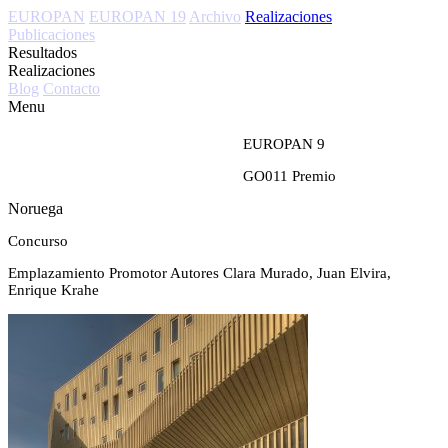
EUROPAN
EUROPAN 19
Archivo
Realizaciones
Publicaciones
Resultados
Realizaciones
Blog
Contacto
Menu
EUROPAN 9
GO011
Premio
Noruega
Concurso
Emplazamiento
Promotor
Autores
Clara Murado, Juan Elvira,
Enrique Krahe