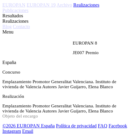
EUROPAN
EUROPAN 19
Archivo
Realizaciones
Publicaciones
Resultados
Realizaciones
Blog
Contacto
Menu
EUROPAN 8
JE007
Premio
España
Concurso
Emplazamiento
Promotor
Generalitat Valenciana. Instituto de
vivienda de Valencia
Autores
Javier Guijarro, Elena Blanco
Realización
Emplazamiento
Promotor
Generalitat Valenciana. Instituto de
vivienda de Valencia
Autores
Javier Guijarro, Elena Blanco
Objeto del encargo
©2026 EUROPAN España
Política de privacidad
FAQ
Facebook
Instagram
Email