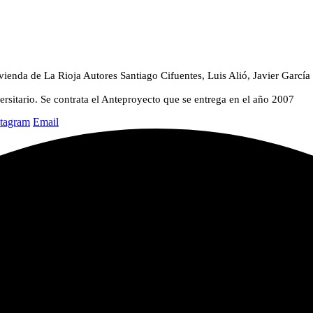
vienda de La Rioja
Autores
Santiago Cifuentes, Luis Alió, Javier García
rsitario. Se contrata el Anteproyecto que se entrega en el año 2007
stagram
Email