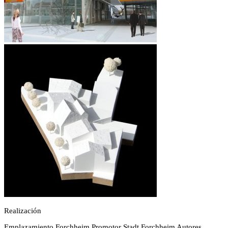
Realización
Emplazamiento
Forchheim
Promotor
Stadt Forchheim
Autores