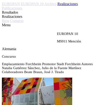
EUROPAN
EUROPAN 19
Archivo
Realizaciones
Publicaciones
Resultados
Realizaciones
Blog
Contacto
Menu
EUROPAN 10
MS911
Mención
Alemania
Concurso
Emplazamiento
Forchheim
Promotor
Stadt Forchheim
Autores
Natalia Gutiérrez Sánchez, Julio de la Fuente Martínez
Colaboradores
Beate Braun, José J. Tirado