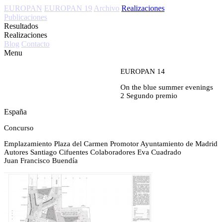
EUROPAN
EUROPAN 19
Archivo
Realizaciones
Publicaciones
Resultados
Realizaciones
Blog
Contacto
Menu
EUROPAN 14
On the blue summer evenings
2
Segundo premio
España
Concurso
Emplazamiento
Plaza del Carmen
Promotor
Ayuntamiento de Madrid
Autores
Santiago Cifuentes
Colaboradores
Eva Cuadrado
Juan Francisco Buendía