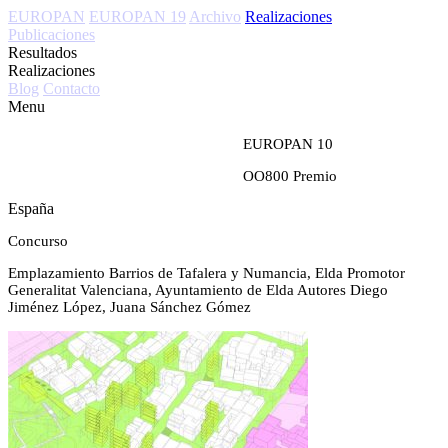
EUROPAN
EUROPAN 19
Archivo
Realizaciones
Publicaciones
Resultados
Realizaciones
Blog
Contacto
Menu
EUROPAN 10
OO800
Premio
España
Concurso
Emplazamiento
Barrios de Tafalera y Numancia, Elda
Promotor
Generalitat Valenciana, Ayuntamiento de Elda
Autores
Diego
Jiménez López, Juana Sánchez Gómez