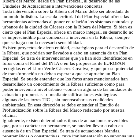
Ribera del Marco, desde un Plan Especial, al desarrollo de las
Unidades de Actuaciones a intervenciones concretas.
Toda intervención sobre la Ribera del Marco debe ser abordada de
un modo holístico. La escala territorial del Plan Especial ofrece las
herramientas adecuadas al poner en relación los sistemas naturales y
urbanos de la ciudad de Cáceres con la Ribera del Marco. Si bien es
cierto que el Plan Especial ofrece un marco integral, su desarrollo no
es imprescindible para comenzar a intervenir en la Ribera, siempre
que se haga con la necesaria sensibilidad.
Existen proyectos de cierta entidad, estratégicos para el desarrollo de
la Ribera, que podrían ser llevados a cabo en ausencia de un Plan
Especial. Se trata de intervenciones que ya han sido identificados en
foros como el Panel del INTA o en las propuestas de EUROPAN
recogidas en el Libro Verde Cáceres Creativa, y que por su potencial
de transformación no deben esperar a que se apruebe un Plan
Especial. Se puede entender que los foros antes mencionados han
desarrollado un conocimiento de la Ribera suficiente como para
poder intervenir a nivel urbano –como en alguna de las unidades de
actuación propuestas– o mediante edificaciones estratégicas –
algunas de las torres TIC–, sin menoscabar sus cualidades
ambientales. En esta dirección se debe entender el Estudio de
Profundización sobre la Ribera del Marco redactado por nuestra
oficina.
Igualmente, existen determinados tipos de actuaciones reversibles
que, por su carácter no permanente, se pueden llevar a cabo en
ausencia de un Plan Especial. Se trata de actuaciones blandas,
programáticas o constructivas, cuya implementación no suponga una