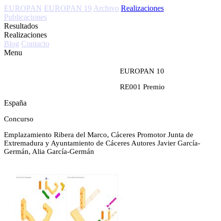
EUROPAN
EUROPAN 19
Archivo
Realizaciones
Publicaciones
Resultados
Realizaciones
Blog
Contacto
Menu
EUROPAN 10
RE001
Premio
España
Concurso
Emplazamiento
Ribera del Marco, Cáceres
Promotor
Junta de
Extremadura y Ayuntamiento de Cáceres
Autores
Javier García-
Germán, Alia García-Germán