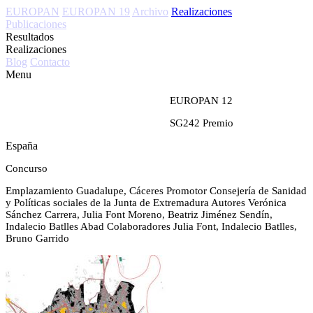
EUROPAN
EUROPAN 19
Archivo
Realizaciones
Publicaciones
Resultados
Realizaciones
Blog
Contacto
Menu
EUROPAN 12
SG242
Premio
España
Concurso
Emplazamiento
Guadalupe, Cáceres
Promotor
Consejería de Sanidad
y Políticas sociales de la Junta de Extremadura
Autores
Verónica
Sánchez Carrera, Julia Font Moreno, Beatriz Jiménez Sendín,
Indalecio Batlles Abad
Colaboradores
Julia Font, Indalecio Batlles,
Bruno Garrido