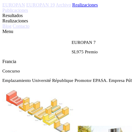
EUROPAN
EUROPAN 19
Archivo
Realizaciones
Publicaciones
Resultados
Realizaciones
Blog
Contacto
Menu
EUROPAN 7
SL975
Premio
Francia
Concurso
Emplazamiento
Université République
Promotor
EPASA. Empresa Públ