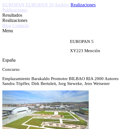
EUROPAN
EUROPAN 19
Archivo
Realizaciones
Publicaciones
Resultados
Realizaciones
Blog
Contacto
Menu
EUROPAN 5
XY223
Mención
España
Concurso
Emplazamiento
Barakaldo
Promotor
BILBAO RIA 2000
Autores
Sandra Töpffer, Dirk Bertuleit, Jorg Sieweke, Jens Weisener