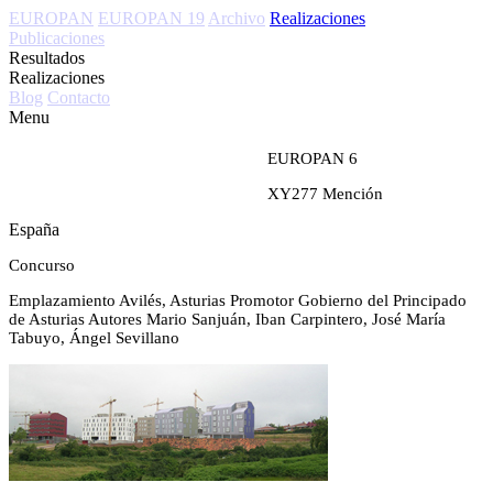
EUROPAN
EUROPAN 19
Archivo
Realizaciones
Publicaciones
Resultados
Realizaciones
Blog
Contacto
Menu
EUROPAN 6
XY277
Mención
España
Concurso
Emplazamiento
Avilés, Asturias
Promotor
Gobierno del Principado
de Asturias
Autores
Mario Sanjuán, Iban Carpintero, José María
Tabuyo, Ángel Sevillano