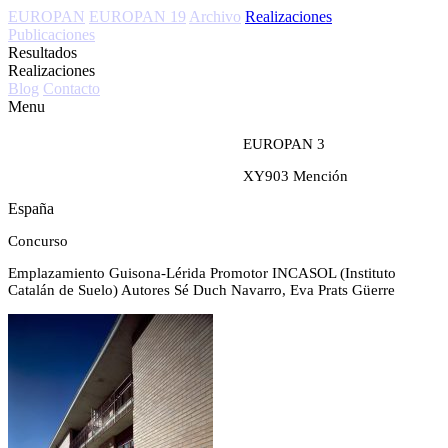
EUROPAN
EUROPAN 19
Archivo
Realizaciones
Publicaciones
Resultados
Realizaciones
Blog
Contacto
Menu
EUROPAN 3
XY903
Mención
España
Concurso
Emplazamiento
Guisona-Lérida
Promotor
INCASOL (Instituto
Catalán de Suelo)
Autores
Sé Duch Navarro, Eva Prats Güerre