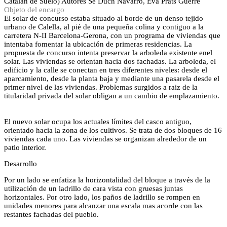
Catalán de Suelo)
Autores
Sé Duch Navarro, Eva Prats Güerre
Objeto del encargo
El solar de concurso estaba situado al borde de un denso tejido
urbano de Calella, al pié de una pequeña colina y contiguo a la
carretera N-II Barcelona-Gerona, con un programa de viviendas que
intentaba fomentar la ubicación de primeras residencias. La
propuesta de concurso intenta preservar la arboleda existente enel
solar. Las viviendas se orientan hacia dos fachadas. La arboleda, el
edificio y la calle se conectan en tres diferentes niveles: desde el
aparcamiento, desde la planta baja y mediante una pasarela desde el
primer nivel de las viviendas. Problemas surgidos a raiz de la
titularidad privada del solar obligan a un cambio de emplazamiento.
El nuevo solar ocupa los actuales límites del casco antiguo,
orientado hacia la zona de los cultivos. Se trata de dos bloques de 16
viviendas cada uno. Las viviendas se organizan alrededor de un
patio interior.
Desarrollo
Por un lado se enfatiza la horizontalidad del bloque a través de la
utilización de un ladrillo de cara vista con gruesas juntas
horizontales. Por otro lado, los paños de ladrillo se rompen en
unidades menores para alcanzar una escala mas acorde con las
restantes fachadas del pueblo.