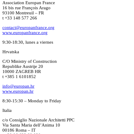
Association Europan France
16 bis rue François Arago
93100 Montreuil – FR
t +33 148 577 266
contact@europanfrance.org
www.europanfrance.org
9:30-18:30, lunes a viernes
Hrvatska
C/O Ministry of Construction
Republike Austrije 20
10000 ZAGREB HR
t +385 1 6101852
info@europan.hr
www.europan.hr
8:30-15:30 – Monday to Friday
Italia
c/o Consiglio Nazionale Architetti PPC
Via Santa Maria dell’Anima 10
00186 Roma – IT