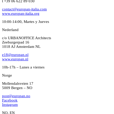
t +39 06 622 89 030
contact@europan-italia.com
www.europan-italia.org
10:00-14:00, Martes y Jueves
Nederland
c/o URBANOFFICE Architects
Zeeburgerpad 16
1018 AJ Amsterdam NL
e18@europan.nl
www.europan.nl
10h-17h – Lunes a viernes
Norge
Mollendalsveien 17
5009 Bergen – NO
post@europan.no
Facebook
Instagram
NO, EN