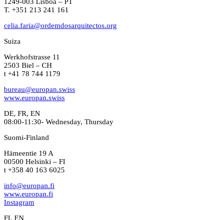
1249-003 Lisboa – PT
T. +351 213 241 161
celia.faria@ordemdosarquitectos.org
Suiza
Werkhofstrasse 11
2503 Biel – CH
t +41 78 744 1179
bureau@europan.swiss
www.europan.swiss
DE, FR, EN
08:00-11:30- Wednesday, Thursday
Suomi-Finland
Hämeentie 19 A
00500 Helsinki – FI
t +358 40 163 6025
info@europan.fi
www.europan.fi
Instagram
FI, EN