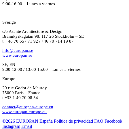
9:00-16:00 – Lunes a viernes
Sverige
c/o Asante Architecture & Design
Brännkyrkagatan 98, 117 26 Stockholm – SE
t. +46 70 657 71 92 / +46 70 714 19 87
info@europan.se
www.europan.se
SE, EN
9:00-12:00 / 13:00-15:00 – Lunes a viernes
Europe
20 rue Godot de Mauroy
75009 Paris – France
t +33 1 40 70 08 54
contact@europan-europe.eu
www.europan-europe.eu
©2026 EUROPAN España
Política de privacidad
FAQ
Facebook
Instagram
Email