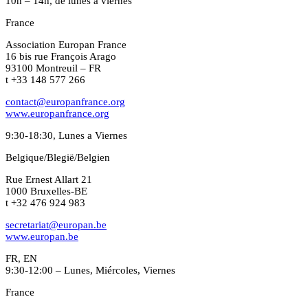
10h – 14h, de lunes a viernes
France
Association Europan France
16 bis rue François Arago
93100 Montreuil – FR
t +33 148 577 266
contact@europanfrance.org
www.europanfrance.org
9:30-18:30, Lunes a Viernes
Belgique/Blegië/Belgien
Rue Ernest Allart 21
1000 Bruxelles-BE
t +32 476 924 983
secretariat@europan.be
www.europan.be
FR, EN
9:30-12:00 – Lunes, Miércoles, Viernes
France