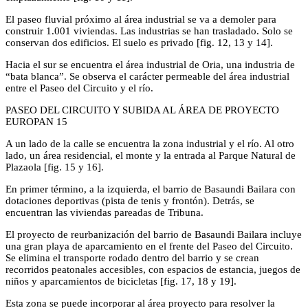
El paseo fluvial próximo al área industrial se va a demoler para
construir 1.001 viviendas. Las industrias se han trasladado. Solo se
conservan dos edificios. El suelo es privado [fig. 12, 13 y 14].
Hacia el sur se encuentra el área industrial de Oria, una industria de
“bata blanca”. Se observa el carácter permeable del área industrial
entre el Paseo del Circuito y el río.
PASEO DEL CIRCUITO Y SUBIDA AL ÁREA DE PROYECTO
EUROPAN 15
A un lado de la calle se encuentra la zona industrial y el río. Al otro
lado, un área residencial, el monte y la entrada al Parque Natural de
Plazaola [fig. 15 y 16].
En primer término, a la izquierda, el barrio de Basaundi Bailara con
dotaciones deportivas (pista de tenis y frontón). Detrás, se
encuentran las viviendas pareadas de Tribuna.
El proyecto de reurbanización del barrio de Basaundi Bailara incluye
una gran playa de aparcamiento en el frente del Paseo del Circuito.
Se elimina el transporte rodado dentro del barrio y se crean
recorridos peatonales accesibles, con espacios de estancia, juegos de
niños y aparcamientos de bicicletas [fig. 17, 18 y 19].
Esta zona se puede incorporar al área proyecto para resolver la