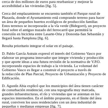
cerca de dos millones de euros para reurbanizar y mejorar la
accesibilidad a las viviendas [fig. 5].
Cerca del emplazamiento se encuentra también el Parque rural de
Plazaola, donde el Ayuntamiento está comprando terreno para hacer
un área de pequeños huertos ecológicos de producción familiar.
Estos terrenos se incorporarán a la vía verde (Bidegorri), un proyecto
foral sobre el antiguo trazado del ferrocarril que permitirá la
conexión en bicicleta entre Lasarte-Oria y Donostia-San Sebastián y
llegará hasta Pamplona [fig. 6].
Resulta prioritario integrar el solar en el paisaje.
D. Pablo García Astrain expresó el interés del Gobierno Vasco por
elaborar un programa innovador que integre vivienda y producción
y que aporte ideas a una futura revisión de la normativa de V.P.O.
incorporando espacios de trabajo a la vivienda. La voluntad del
Gobierno Vasco es llegar a construir el proyecto a través de
la redacción de Plan Parcial, Proyecto de Urbanización y Proyecto de
Edificación.
D. Agustín Abia explicó que los municipios del área tienen carácter
de conurbación residencial, con una topografía muy marcada,
grandes infraestructuras, el río y viviendas que se asientan en los
espacios intermedios. En el ámbito propuesto, en el límite del área
rural, conviven los usos residenciales con un área industrial de
pequeñas y medianas empresas [fig. 7].