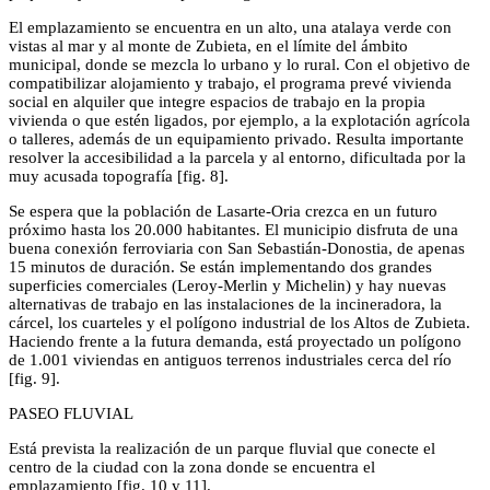
El emplazamiento se encuentra en un alto, una atalaya verde con
vistas al mar y al monte de Zubieta, en el límite del ámbito
municipal, donde se mezcla lo urbano y lo rural. Con el objetivo de
compatibilizar alojamiento y trabajo, el programa prevé vivienda
social en alquiler que integre espacios de trabajo en la propia
vivienda o que estén ligados, por ejemplo, a la explotación agrícola
o talleres, además de un equipamiento privado. Resulta importante
resolver la accesibilidad a la parcela y al entorno, dificultada por la
muy acusada topografía [fig. 8].
Se espera que la población de Lasarte-Oria crezca en un futuro
próximo hasta los 20.000 habitantes. El municipio disfruta de una
buena conexión ferroviaria con San Sebastián-Donostia, de apenas
15 minutos de duración. Se están implementando dos grandes
superficies comerciales (Leroy-Merlin y Michelin) y hay nuevas
alternativas de trabajo en las instalaciones de la incineradora, la
cárcel, los cuarteles y el polígono industrial de los Altos de Zubieta.
Haciendo frente a la futura demanda, está proyectado un polígono
de 1.001 viviendas en antiguos terrenos industriales cerca del río
[fig. 9].
PASEO FLUVIAL
Está prevista la realización de un parque fluvial que conecte el
centro de la ciudad con la zona donde se encuentra el
emplazamiento [fig. 10 y 11].