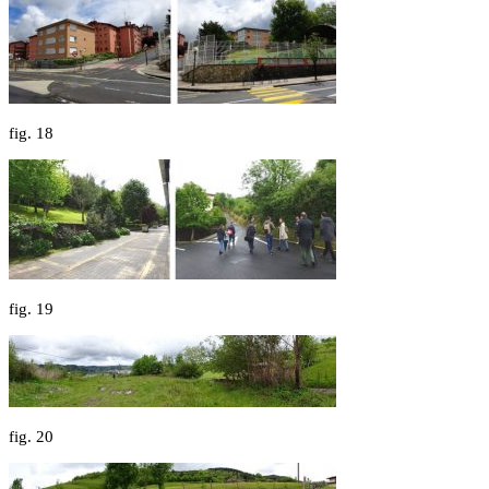
fig.
18
fig.
19
fig.
20