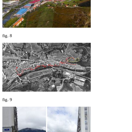
fig.
8
fig.
9