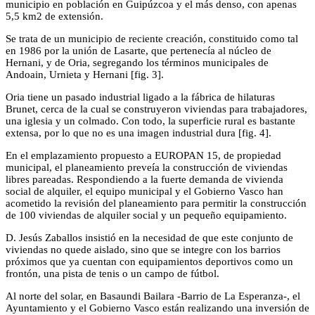
municipio en población en Guipúzcoa y el más denso, con apenas
5,5 km2 de extensión.
Se trata de un municipio de reciente creación, constituido como tal
en 1986 por la unión de Lasarte, que pertenecía al núcleo de
Hernani, y de Oria, segregando los términos municipales de
Andoain, Urnieta y Hernani [fig. 3].
Oria tiene un pasado industrial ligado a la fábrica de hilaturas
Brunet, cerca de la cual se construyeron viviendas para trabajadores,
una iglesia y un colmado. Con todo, la superficie rural es bastante
extensa, por lo que no es una imagen industrial dura [fig. 4].
En el emplazamiento propuesto a EUROPAN 15, de propiedad
municipal, el planeamiento preveía la construcción de viviendas
libres pareadas. Respondiendo a la fuerte demanda de vivienda
social de alquiler, el equipo municipal y el Gobierno Vasco han
acometido la revisión del planeamiento para permitir la construcción
de 100 viviendas de alquiler social y un pequeño equipamiento.
D. Jesús Zaballos insistió en la necesidad de que este conjunto de
viviendas no quede aislado, sino que se integre con los barrios
próximos que ya cuentan con equipamientos deportivos como un
frontón, una pista de tenis o un campo de fútbol.
Al norte del solar, en Basaundi Bailara -Barrio de La Esperanza-, el
Ayuntamiento y el Gobierno Vasco están realizando una inversión de