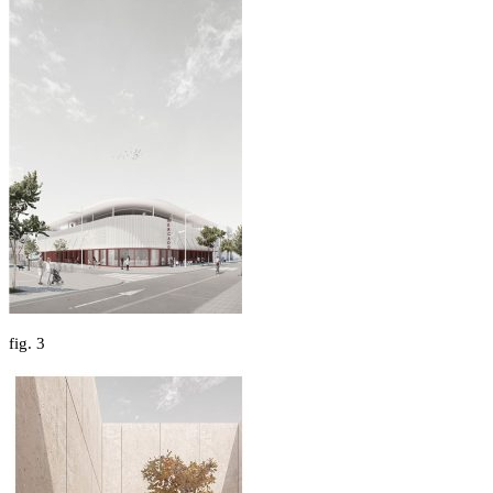
fig.
3