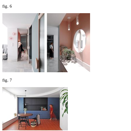
fig.
6
fig.
7