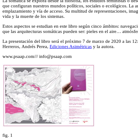
La somática se explora desde la filosofía, los estudios feministas o d
que configuran nuestros mundos políticos, sociales o ecológicos. La ar
emplazamiento y vía de acceso. Su multitud de representaciones, imagi
vida y la muerte de los sistemas.
Estos aspectos se estudian en este libro según cinco ámbitos: navegac
que las arquitecturas somáticas pueden ser: pieles en el aire… atmós
La presentación del libro será el próximo 7 de marzo de 2020 a las 12
Herreros, Andrés Perea,
Ediciones Asimétricas
y la autora.
www.psaap.com/// info@psaap.com
fig.
1