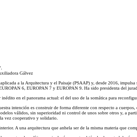
.
uxiliadora Gálvez
aplicada a la Arquitectura y el Paisaje (PSAAP) y, desde 2016, impulsa 
 en EUROPAN 6, EUROPAN 7 y EUROPAN 9. Ha sido presidenta del jur
nédito en el panorama actual: el del uso de la somática para reconfigur
estra intención es construir de forma diferente con respecto a cuerpos, 
delos válidos, sin superioridad ni control de unos sobre otros y, a parti
la vez cooperativo y solidario.
o interior. A una arquitectura que anhela ser de la misma materia que com