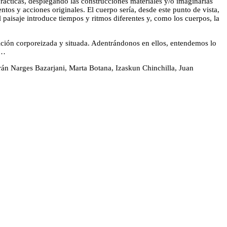
prácticas, desplegando las construcciones materiales y/o imaginarias
tos y acciones originales. El cuerpo sería, desde este punto de vista,
paisaje introduce tiempos y ritmos diferentes y, como los cuerpos, la
nición corporeizada y situada. Adentrándonos en ellos, entendemos lo
s…
arán Narges Bazarjani, Marta Botana, Izaskun Chinchilla, Juan