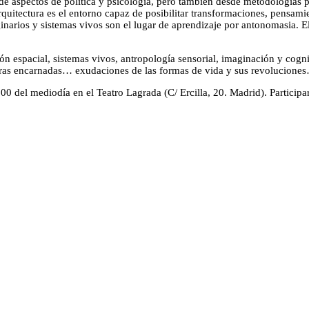
esde aspectos de política y psicología, pero también desde metodologías 
quitectura es el entorno capaz de posibilitar transformaciones, pensamien
narios y sistemas vivos son el lugar de aprendizaje por antonomasia. El 
ión espacial, sistemas vivos, antropología sensorial, imaginación y cog
feras encarnadas… exudaciones de las formas de vida y sus revolucione
:00 del mediodía en el Teatro Lagrada (C/ Ercilla, 20. Madrid). Particip