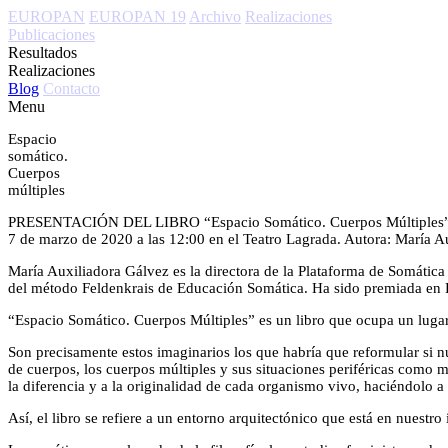
EUROPAN
EUROPAN 19
Archivo
Realizaciones
Publicaciones
Resultados
Realizaciones
Blog
Contacto
Menu
Espacio
somático.
Cuerpos
múltiples
PRESENTACIÓN DEL LIBRO “Espacio Somático. Cuerpos Múltiples”
7 de marzo de 2020 a las 12:00 en el Teatro Lagrada. Autora: María A
María Auxiliadora Gálvez es la directora de la Plataforma de Somática 
del método Feldenkrais de Educación Somática. Ha sido premiada
“Espacio Somático. Cuerpos Múltiples” es un libro que ocupa un lugar i
Son precisamente estos imaginarios los que habría que reformular si nu
de cuerpos, los cuerpos múltiples y sus situaciones periféricas como mo
la diferencia y a la originalidad de cada organismo vivo, haciéndolo a 
Así, el libro se refiere a un entorno arquitectónico que está en nuestr