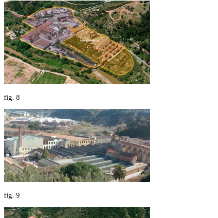
fig.
8
fig.
9