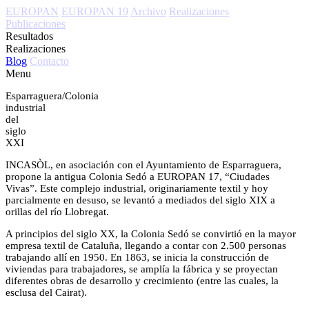
EUROPAN
EUROPAN 19
Archivo
Realizaciones
Publicaciones
Resultados
Realizaciones
Blog
Contacto
Menu
Esparraguera/Colonia
industrial
del
siglo
XXI
INCASÒL, en asociación con el Ayuntamiento de Esparraguera,
propone la antigua Colonia Sedó a EUROPAN 17, “Ciudades
Vivas”. Este complejo industrial, originariamente textil y hoy
parcialmente en desuso, se levantó a mediados del siglo XIX a
orillas del río Llobregat.
A principios del siglo XX, la Colonia Sedó se convirtió en la mayor
empresa textil de Cataluña, llegando a contar con 2.500 personas
trabajando allí en 1950. En 1863, se inicia la construcción de
viviendas para trabajadores, se amplía la fábrica y se proyectan
diferentes obras de desarrollo y crecimiento (entre las cuales, la
esclusa del Cairat).