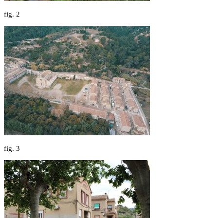
fig.
2
fig.
3