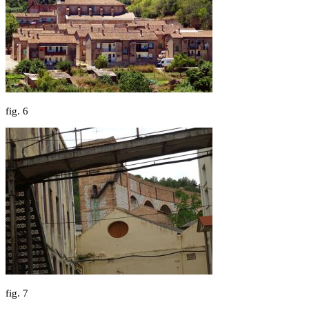
fig.
6
fig.
7