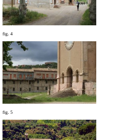
fig.
4
fig.
5