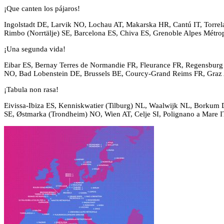
¡Que canten los pájaros!
Ingolstadt DE, Larvik NO, Lochau AT, Makarska HR, Cantú IT, Torrel
Rimbo (Norrtälje) SE, Barcelona ES, Chiva ES, Grenoble Alpes Métr
¡Una segunda vida!
Eibar ES, Bernay Terres de Normandie FR, Fleurance FR, Regensbur
NO, Bad Lobenstein DE, Brussels BE, Courcy-Grand Reims FR, Graz 
¡Tabula non rasa!
Eivissa-Ibiza ES, Kenniskwatier (Tilburg) NL, Waalwijk NL, Borkum D
SE, Østmarka (Trondheim) NO, Wien AT, Celje SI, Polignano a Mare I