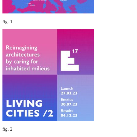
fig.
1
fig.
2