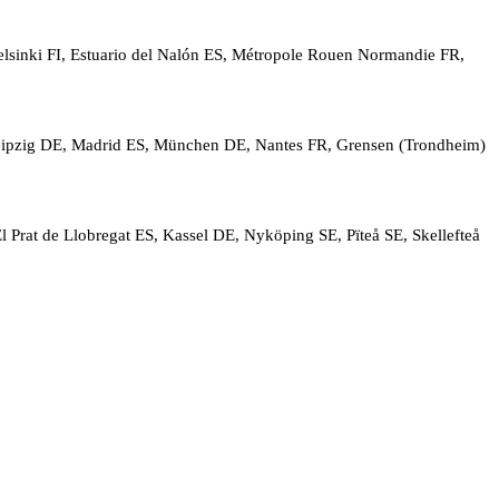
elsinki FI, Estuario del Nalón ES, Métropole Rouen Normandie FR,
Leipzig DE, Madrid ES, München DE, Nantes FR, Grensen (Trondheim)
 Prat de Llobregat ES, Kassel DE, Nyköping SE, Pïteå SE, Skellefteå