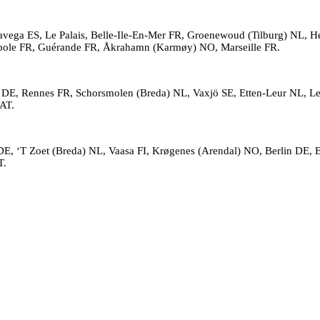
avega ES, Le Palais, Belle-Ile-En-Mer FR, Groenewoud (Tilburg) NL, H
opole FR, Guérande FR, Åkrahamn (Karmøy) NO, Marseille FR.
g DE, Rennes FR, Schorsmolen (Breda) NL, Vaxjö SE, Etten-Leur NL, 
AT.
E, ‘T Zoet (Breda) NL, Vaasa FI, Krøgenes (Arendal) NO, Berlin DE, El
T.