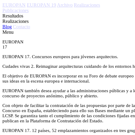
EUROPAN
EUROPAN 19
Archivo
Realizaciones
Publicaciones
Resultados
Realizaciones
Blog
Contacto
Menu
EUROPAN
17
EUROPAN 17. Concursos europeos para jóvenes arquitectos.
Cudades vivas 2. Reimaginar arquitecturas cuidando de los entornos h
El objetivo de EUROPAN es incorporar en su Foro de debate europeo a 
sus ideas en la escena europea e internacional.
EUROPAN también desea ayudar a las administraciones públicas y a l
concurso de proyectos anónimo, público y abierto.
Con objeto de facilitar la contratación de las propuestas por parte 
Concurso en España, estableciendo para ello sus Bases mediante un pli
LCSP. Se garantiza tanto el cumplimiento de las condiciones fijada
publican en la Plataforma de Contratación del Estado.
EUROPAN 17. 12 países, 52 emplazamientos organizados en tres grupos