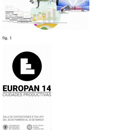
fig.
1