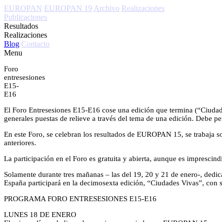
EUROPAN
EUROPAN 19
Archivo
Realizaciones
Publicaciones
Resultados
Realizaciones
Blog
Contacto
Menu
Foro
entresesiones
E15-
E16
El Foro Entresesiones E15-E16 cose una edición que termina (“Ciudade
generales puestas de relieve a través del tema de una edición. Debe per
En este Foro, se celebran los resultados de EUROPAN 15, se trabaja s
anteriores.
La participación en el Foro es gratuita y abierta, aunque es imprescind
Solamente durante tres mañanas – las del 19, 20 y 21 de enero-, dedic
España participará en la decimosexta edición, “Ciudades Vivas”, con
PROGRAMA FORO ENTRESESIONES E15-E16
LUNES 18 DE ENERO