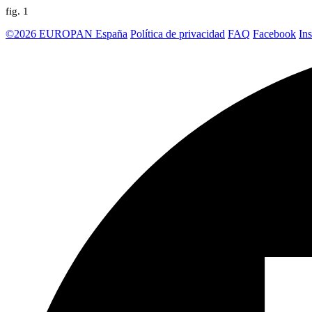
fig.
1
©2026 EUROPAN España
Política de privacidad
FAQ
Facebook
In