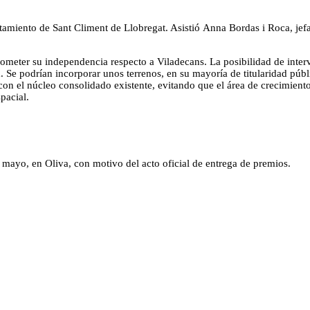
iento de Sant Climent de Llobregat. Asistió Anna Bordas i Roca, jefa 
meter su independencia respecto a Viladecans. La posibilidad de interv
. Se podrían incorporar unos terrenos, en su mayoría de titularidad púb
con el núcleo consolidado existente, evitando que el área de crecimient
pacial.
mayo, en Oliva, con motivo del acto oficial de entrega de premios.