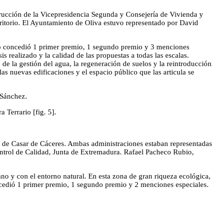
trucción de la Vicepresidencia Segunda y Consejería de Vivienda y
erritorio. El Ayuntamiento de Oliva estuvo representado por David
do concedió 1 primer premio, 1 segundo premio y 3 menciones
s realizado y la calidad de las propuestas a todas las escalas.
 de la gestión del agua, la regeneración de suelos y la reintroducción
las nuevas edificaciones y el espacio público que las articula se
Sánchez.
 Terrario [fig. 5].
o de Casar de Cáceres. Ambas administraciones estaban representadas
ontrol de Calidad, Junta de Extremadura. Rafael Pacheco Rubio,
ano y con el entorno natural. En esta zona de gran riqueza ecológica,
oncedió 1 primer premio, 1 segundo premio y 2 menciones especiales.