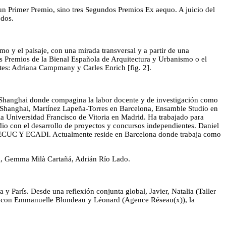
un Primer Premio, sino tres Segundos Premios Ex aequo. A juicio del
 dos.
mo y el paisaje, con una mirada transversal y a partir de una
s Premios de la Bienal Española de Arquitectura y Urbanismo o el
tes: Adriana Campmany y Carles Enrich [fig. 2].
n Shanghai donde compagina la labor docente y de investigación como
en Shanghai, Martínez Lapeña-Torres en Barcelona, Ensamble Studio en
a Universidad Francisco de Vitoria en Madrid. Ha trabajado para
con el desarrollo de proyectos y concursos independientes. Daniel
o ECUC Y ECADI. Actualmente reside en Barcelona donde trabaja como
 Gemma Milà Cartañá, Adrián Río Lado.
 París. Desde una reflexión conjunta global, Javier, Natalia (Taller
nto con Emmanuelle Blondeau y Léonard (Agence Réseau(x)), la