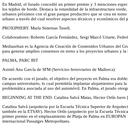
En Madrid, el Jurado concedió un primer premio y 3 menciones especial
los tejidos de borde. Destaca la rotundidad de la infraestructura verde
urbanos próximos con el gran parque productivo que se crea en torno al
urbano a través del cual resolver aspectos técnicos y económicos del 
PROXIPHERY. María Sisternas Tusell.
Colaboradores: Roberto García Fernández, Sergi Marcó Uriarte, Federi
Mediaurban es la Agencia de Creación de Contenidos Urbanos del Grupo
para generar amplios consensos en torno a los proyectos urbanos y la 
PALMA, PARC BIT
Asistió Ana García de SFM (Servicios ferroviarios de Mallorca)
De acuerdo con el jurado, el objetivo del proyecto en Palma era doble:
campus universitario, lo cual permitiría implantar alojamientos para 
problemática asociada al uso del automóvil. En Palma, el jurado otor
BEGINNING AT THE END. Catalina Salvá Matas, Hector Ortín Isern [f
Catalina Salvà (arquitecta por la Escuela Técnica Superior de Arquit
también en la ETSAV). Hector Ortín (arquitecto por la Escuela Técnic
primer premio en el emplazamiento de Platja de Palma en EUROPAN 14
internacional Passatges Metropolitans.