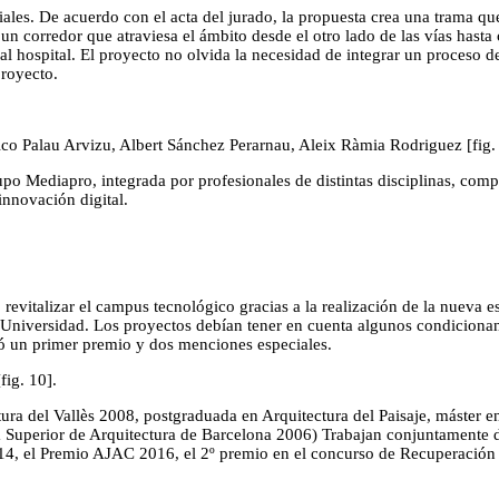
es. De acuerdo con el acta del jurado, la propuesta crea una trama que
, un corredor que atraviesa el ámbito desde el otro lado de las vías hast
 hospital. El proyecto no olvida la necesidad de integrar un proceso de 
proyecto.
co Palau Arvizu, Albert Sánchez Perarnau, Aleix Ràmia Rodriguez [fig. 
 Mediapro, integrada por profesionales de distintas disciplinas, compr
innovación digital.
 revitalizar el campus tecnológico gracias a la realización de la nueva
la Universidad. Los proyectos debían tener en cuenta algunos condicionan
gó un primer premio y dos menciones especiales.
ig. 10].
ectura del Vallès 2008, postgraduada en Arquitectura del Paisaje, máste
a Superior de Arquitectura de Barcelona 2006) Trabajan conjuntamente 
, el Premio AJAC 2016, el 2º premio en el concurso de Recuperación 