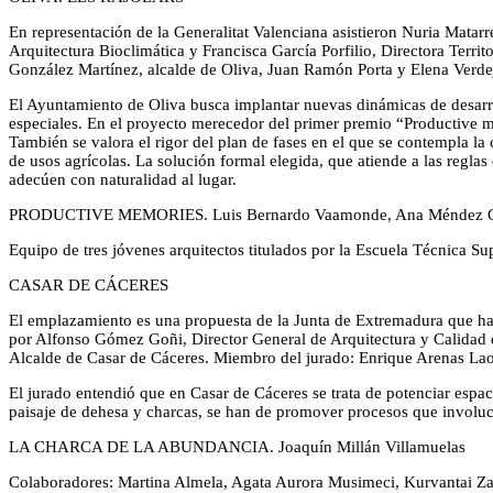
En representación de la Generalitat Valenciana asistieron Nuria Mata
Arquitectura Bioclimática y Francisca García Porfilio, Directora Terri
González Martínez, alcalde de Oliva, Juan Ramón Porta y Elena Verd
El Ayuntamiento de Oliva busca implantar nuevas dinámicas de desarr
especiales. En el proyecto merecedor del primer premio “Productive memo
También se valora el rigor del plan de fases en el que se contempla la
de usos agrícolas. La solución formal elegida, que atiende a las reglas 
adecúen con naturalidad al lugar.
PRODUCTIVE MEMORIES. Luis Bernardo Vaamonde, Ana Méndez Garzo
Equipo de tres jóvenes arquitectos titulados por la Escuela Técnica Supe
CASAR DE CÁCERES
El emplazamiento es una propuesta de la Junta de Extremadura que ha
por Alfonso Gómez Goñi, Director General de Arquitectura y Calidad d
Alcalde de Casar de Cáceres. Miembro del jurado: Enrique Arenas La
El jurado entendió que en Casar de Cáceres se trata de potenciar espac
paisaje de dehesa y charcas, se han de promover procesos que involuc
LA CHARCA DE LA ABUNDANCIA. Joaquín Millán Villamuelas
Colaboradores: Martina Almela, Agata Aurora Musimeci, Kurvantai Zait