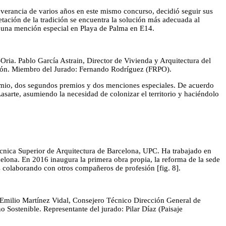
everancia de varios años en este mismo concurso, decidió seguir sus
retación de la tradición se encuentra la solución más adecuada al
 una mención especial en Playa de Palma en E14.
ia. Pablo García Astrain, Director de Vivienda y Arquitectura del
unión. Miembro del Jurado: Fernando Rodríguez (FRPO).
mio, dos segundos premios y dos menciones especiales. De acuerdo
asarte, asumiendo la necesidad de colonizar el territorio y haciéndolo
Técnica Superior de Arquitectura de Barcelona, UPC. Ha trabajado en
elona. En 2016 inaugura la primera obra propia, la reforma de la sede
es colaborando con otros compañeros de profesión [fig. 8].
a, Emilio Martínez Vidal, Consejero Técnico Dirección General de
Sostenible. Representante del jurado: Pilar Díaz (Paisaje