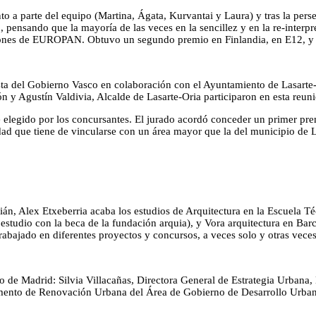
o a parte del equipo (Martina, Ágata, Kurvantai y Laura) y tras la pers
to, pensando que la mayoría de las veces en la sencillez y en la re-interp
ciones de EUROPAN. Obtuvo un segundo premio en Finlandia, en E12, y
 del Gobierno Vasco en colaboración con el Ayuntamiento de Lasarte-Or
n y Agustín Valdivia, Alcalde de Lasarte-Oria participaron en esta re
legido por los concursantes. El jurado acordó conceder un primer pre
cidad que tiene de vincularse con un área mayor que la del municipio de L
ián, Alex Etxeberria acaba los estudios de Arquitectura en la Escuela 
tudio con la beca de la fundación arquia), y Vora arquitectura en Barc
 trabajado en diferentes proyectos y concursos, a veces solo y otras vec
nto de Madrid: Silvia Villacañas, Directora General de Estrategia Urban
mento de Renovación Urbana del Área de Gobierno de Desarrollo Urbano 