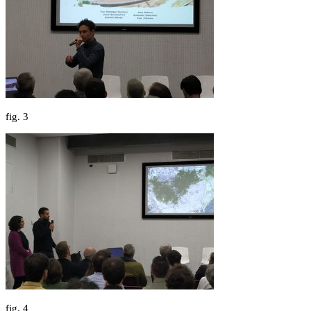
fig.
3
fig.
4