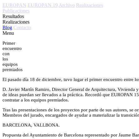
EUROPAN
EUROPAN 19
Archivo
Realizaciones
Publicaciones
Resultados
Realizaciones
Blog
Contacto
Menu
Primer
encuentro
con
los
equipos
premiados
El pasado día 18 de diciembre, tuvo lugar el primer encuentro entre 
D. Javier Martín Ramiro, Director General de Arquitectura, Vivienda 
de ideas puedan ser llevados a la práctica. Recordó que EUROPAN 15 h
contratar a los equipos premiados.
Tras las presentaciones de los proyectos por parte de sus autores, se o
Miembros del jurado, encargados de ayudar a materializar la transición
BARCELONA, VALLBONA.
Propuesta del Ayuntamiento de Barcelona representado por Jaume Barn