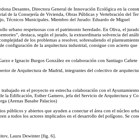
rredona Desantes, Directora General de Innovación Ecológica en la cons
torial de la Consejería de Vivienda, Obras Públicas y Vertebración del T
ejo, Técnicos Municipales. Miembro del Jurado: Eduardo de Miguel
ollo urbano respetuosas con el patrimonio heredado. En Oliva, el jura
ries”, destaca, según el jurado, la extraordinaria solvencia del análisi
 complejidad de los problemas a resolver, sobresaliendo el planteamiento
de configuración de la arquitectura industrial, consigue con acierto que 
 e Ignacio Burgos González en colaboración con Santiago Cañete 
rior de Arquitectura de Madrid, integrantes del colectivo de arquitectura
 trabajado en el proyecto en estrecha colaboración con el Ayuntamient
e la Edificación, Esther Gamero, jefa del Servicio de Arquitectura y C
orga (Arenas Basabe Palacios)
ios públicos y abiertos que ayuden a conectar el área con el núcleo urb
ren a todos los actores implicados en el desarrollo del polígono. Se c
ov, Laura Dewinter [fig. 6].