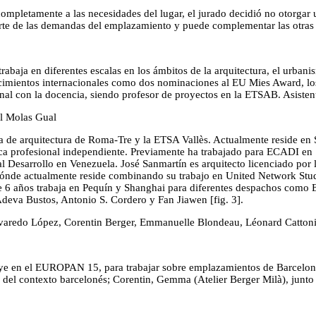
mpletamente a las necesidades del lugar, el jurado decidió no otorgar 
arte de las demandas del emplazamiento y puede complementar las otras
baja en diferentes escalas en los ámbitos de la arquitectura, el urbanis
ocimientos internacionales como dos nominaciones al EU Mies Award, lo
nal con la docencia, siendo profesor de proyectos en la ETSAB. Asisten
l Molas Gual
la de arquitectura de Roma-Tre y la ETSA Vallès. Actualmente reside e
ctica profesional independiente. Previamente ha trabajado para ECADI 
esarrollo en Venezuela. José Sanmartín es arquitecto licenciado por l
actualmente reside combinando su trabajo en United Network Studio 
e 6 años trabaja en Pequín y Shanghai para diferentes despachos com
Adeva Bustos, Antonio S. Cordero y Fan Jiawen [fig. 3].
do López, Corentin Berger, Emmanuelle Blondeau, Léonard Cattoni,
luye en el EUROPAN 15, para trabajar sobre emplazamientos de Barcelona y
al del contexto barcelonés; Corentin, Gemma (Atelier Berger Milà), ju