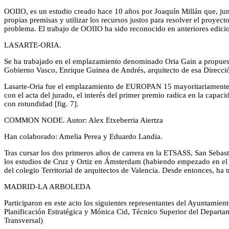
OOIIO, es un estudio creado hace 10 años por Joaquín Millán que, junt
propias premisas y utilizar los recursos justos para resolver el proyec
problema. El trabajo de OOIIO ha sido reconocido en anteriores edi
LASARTE-ORIA.
Se ha trabajado en el emplazamiento denominado Oria Gain a propuesta
Gobierno Vasco, Enrique Guinea de Andrés, arquitecto de esa Direcció
Lasarte-Oria fue el emplazamiento de EUROPAN 15 mayoritariamente e
con el acta del jurado, el interés del primer premio radica en la capa
con rotundidad [fig. 7].
COMMON NODE. Autor: Alex Etxeberria Aiertza
Han colaborado: Amelia Perea y Eduardo Landia.
Tras cursar los dos primeros años de carrera en la ETSASS, San Sebast
los estudios de Cruz y Ortiz en Ámsterdam (habiendo empezado en el es
del colegio Territorial de arquitectos de Valencia. Desde entonces, ha
MADRID-LA ARBOLEDA
Participaron en este acto los siguientes representantes del Ayuntamie
Planificación Estratégica y Mónica Cid, Técnico Superior del Departa
Transversal)