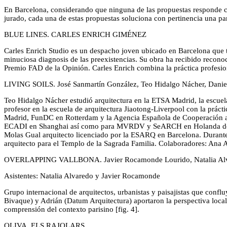
En Barcelona, considerando que ninguna de las propuestas responde co
jurado, cada una de estas propuestas soluciona con pertinencia una p
BLUE LINES. CARLES ENRICH GIMÉNEZ
Carles Enrich Studio es un despacho joven ubicado en Barcelona que tra
minuciosa diagnosis de las preexistencias. Su obra ha recibido recon
Premio FAD de la Opinión. Carles Enrich combina la práctica profesio
LIVING SOILS. José Sanmartín González, Teo Hidalgo Nácher, Danie
Teo Hidalgo Nácher estudió arquitectura en la ETSA Madrid, la escue
profesor en la escuela de arquitectura Jiaotong-Liverpool con la prá
Madrid, FunDC en Rotterdam y la Agencia Española de Cooperación al D
ECADI en Shanghai así como para MVRDV y SeARCH en Holanda dónde 
Molas Gual arquitecto licenciado por la ESARQ en Barcelona. Durant
arquitecto para el Templo de la Sagrada Familia. Colaboradores: Ana 
OVERLAPPING VALLBONA. Javier Rocamonde Lourido, Natalia Alvare
Asistentes: Natalia Alvaredo y Javier Rocamonde
Grupo internacional de arquitectos, urbanistas y paisajistas que conf
Bivaque) y Adrián (Datum Arquitectura) aportaron la perspectiva loc
comprensión del contexto parisino [fig. 4].
OLIVA. ELS RAJOLARS