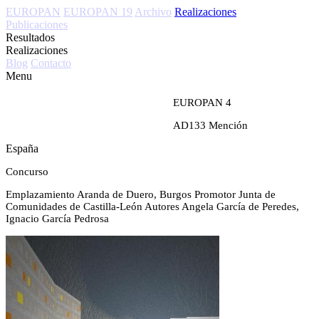
EUROPAN
EUROPAN 19
Archivo
Realizaciones
Publicaciones
Resultados
Realizaciones
Blog
Contacto
Menu
EUROPAN 4
AD133
Mención
España
Concurso
Emplazamiento
Aranda de Duero, Burgos
Promotor
Junta de
Comunidades de Castilla-León
Autores
Angela García de Peredes,
Ignacio García Pedrosa