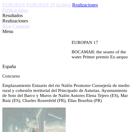
EUROPAN
EUROPAN 19
Archivo
Realizaciones
Publicaciones
Resultados
Realizaciones
Blog
Contacto
Menu
EUROPAN 17
BOCAMAR: the seams of the
water
Primer premio Ex-aequo
España
Concurso
Emplazamiento
Estuario del rio Nalón
Promotor
Consejería de medio
rural y cohesión territorial del Principado de Asturias. Ayuntamiento
de Soto del Barco y Muros de Nalón
Autores
Elena Tejero (ES), Mar
Ruiz (ES), Charles Rosenfeld (FR), Elias Bourbia (FR)