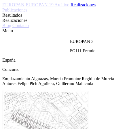
EUROPAN
EUROPAN 19
Archivo
Realizaciones
Publicaciones
Resultados
Realizaciones
Blog
Contacto
Menu
EUROPAN 3
FG111
Premio
España
Concurso
Emplazamiento
Alguazas, Murcia
Promotor
Región de Murcia
Autores
Felipe Pich Aguilera, Guillermo Maluenda