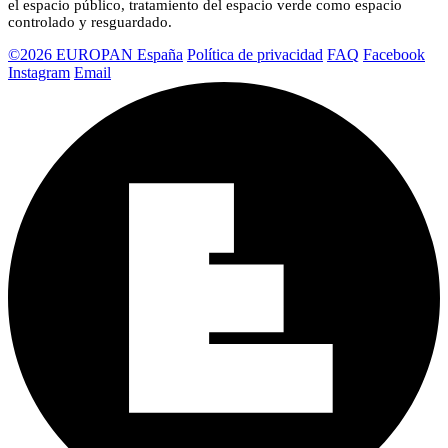
el espacio público, tratamiento del espacio verde como espacio
controlado y resguardado.
©2026 EUROPAN España
Política de privacidad
FAQ
Facebook
Instagram
Email